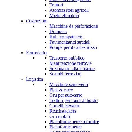
Trattori
Atomizzatori agricoli
Mietitrebbiatrici
Costruzioni
Macchine da perforazione
Dumpers
Rulli compattatori
Pavimentatrici stradali
Pompe per il calcestruzzo
Ferroviario
Trasporto pubblico
Manutenzione ferrovie
Sezionatori alta tensione
Scambi ferroviari
Logistica
Macchine semoventi
Pick & carry
Gru per autocarro
Trattori per traini di bordo
Carrelli elevatori
Reachstackers
Gru mobili
Piattaforme aeree a forbice
Piattaforme aeree