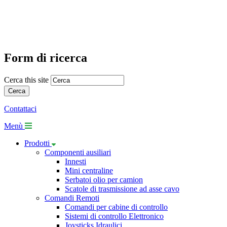
Form di ricerca
Cerca this site
Contattaci
Menù
Prodotti
Componenti ausiliari
Innesti
Mini centraline
Serbatoi olio per camion
Scatole di trasmissione ad asse cavo
Comandi Remoti
Comandi per cabine di controllo
Sistemi di controllo Elettronico
Joysticks Idraulici