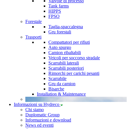
Valvole di processo
Tank farms
HIPPS
FPSO
Forestale
Taglia-spaccalegna
Gru forestali
Trasporti
Compattatori per rifiuti
Auto spurgo
Camion ribaltabili
Veicoli per soccorso stradale
Scarrabili laterali
Scarrabili posteriori
Rimorchi per carichi pesanti
Scarrabile
Gru da camion
Bisarche
Installation & Maintenance
Informazioni su Hydreco
Chi siamo
Duplomatic Group
Informazioni e download
News ed eventi