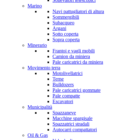
Sollevatori telescopici
Marino
Navi pattugliatori di altura
Sommergibili
Subacqueo
Argani
Sotto coperta
Sopra coperta
Minerario
Frantoi e vagli mobili
Camion da miniera
Pale caricatrici da miniera
Movimento terra
Motolivellatrici
Terne
Bulldozers
Pale caricatrici gommate
Pale compatte
Escavatori
Municipalità
Spazzaneve
Macchine spargisale
Spazzatrici stradali
Autocarri compattatori
Oil & Gas