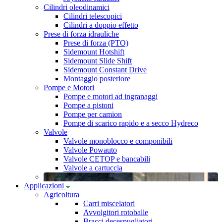
Cilindri oleodinamici
Cilindri telescopici
Cilindri a doppio effetto
Prese di forza idrauliche
Prese di forza (PTO)
Sidemount Hotshift
Sidemount Slide Shift
Sidemount Constant Drive
Montaggio posteriore
Pompe e Motori
Pompe e motori ad ingranaggi
Pompe a pistoni
Pompe per camion
Pompe di scarico rapido e a secco Hydreco
Valvole
Valvole monoblocco e componibili
Valvole Powauto
Valvole CETOP e bancabili
Valvole a cartuccia
Applicazioni
Agricoltura
Carri miscelatori
Avvolgitori rotoballe
Bracci decespugliatori