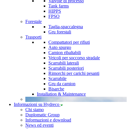
Valvole di processo
Tank farms
HIPPS
FPSO
Forestale
Taglia-spaccalegna
Gru forestali
Trasporti
Compattatori per rifiuti
Auto spurgo
Camion ribaltabili
Veicoli per soccorso stradale
Scarrabili laterali
Scarrabili posteriori
Rimorchi per carichi pesanti
Scarrabile
Gru da camion
Bisarche
Installation & Maintenance
Informazioni su Hydreco
Chi siamo
Duplomatic Group
Informazioni e download
News ed eventi