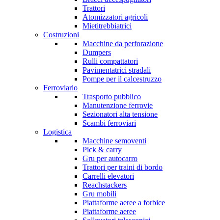
Trattori
Atomizzatori agricoli
Mietitrebbiatrici
Costruzioni
Macchine da perforazione
Dumpers
Rulli compattatori
Pavimentatrici stradali
Pompe per il calcestruzzo
Ferroviario
Trasporto pubblico
Manutenzione ferrovie
Sezionatori alta tensione
Scambi ferroviari
Logistica
Macchine semoventi
Pick & carry
Gru per autocarro
Trattori per traini di bordo
Carrelli elevatori
Reachstackers
Gru mobili
Piattaforme aeree a forbice
Piattaforme aeree