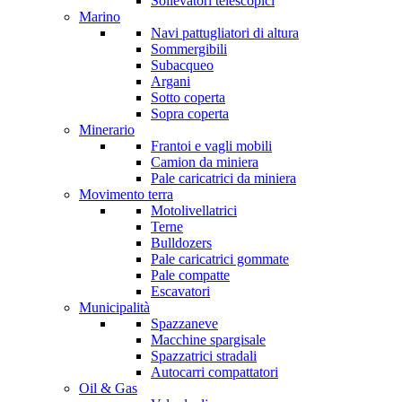
Sollevatori telescopici
Marino
Navi pattugliatori di altura
Sommergibili
Subacqueo
Argani
Sotto coperta
Sopra coperta
Minerario
Frantoi e vagli mobili
Camion da miniera
Pale caricatrici da miniera
Movimento terra
Motolivellatrici
Terne
Bulldozers
Pale caricatrici gommate
Pale compatte
Escavatori
Municipalità
Spazzaneve
Macchine spargisale
Spazzatrici stradali
Autocarri compattatori
Oil & Gas