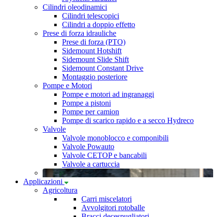
Cilindri oleodinamici
Cilindri telescopici
Cilindri a doppio effetto
Prese di forza idrauliche
Prese di forza (PTO)
Sidemount Hotshift
Sidemount Slide Shift
Sidemount Constant Drive
Montaggio posteriore
Pompe e Motori
Pompe e motori ad ingranaggi
Pompe a pistoni
Pompe per camion
Pompe di scarico rapido e a secco Hydreco
Valvole
Valvole monoblocco e componibili
Valvole Powauto
Valvole CETOP e bancabili
Valvole a cartuccia
Applicazioni
Agricoltura
Carri miscelatori
Avvolgitori rotoballe
Bracci decespugliatori