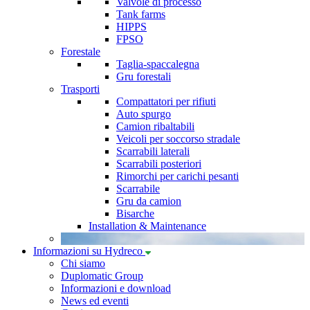
Valvole di processo
Tank farms
HIPPS
FPSO
Forestale
Taglia-spaccalegna
Gru forestali
Trasporti
Compattatori per rifiuti
Auto spurgo
Camion ribaltabili
Veicoli per soccorso stradale
Scarrabili laterali
Scarrabili posteriori
Rimorchi per carichi pesanti
Scarrabile
Gru da camion
Bisarche
Installation & Maintenance
Informazioni su Hydreco
Chi siamo
Duplomatic Group
Informazioni e download
News ed eventi