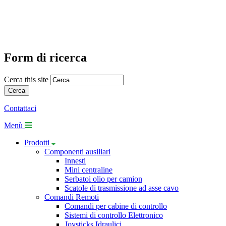
Form di ricerca
Cerca this site
Contattaci
Menù
Prodotti
Componenti ausiliari
Innesti
Mini centraline
Serbatoi olio per camion
Scatole di trasmissione ad asse cavo
Comandi Remoti
Comandi per cabine di controllo
Sistemi di controllo Elettronico
Joysticks Idraulici