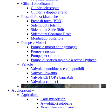
Cilindri oleodinamici
Cilindri telescopici
Cilindri a doppio effetto
Prese di forza idrauliche
Prese di forza (PTO)
Sidemount Hotshift
Sidemount Slide Shift
Sidemount Constant Drive
Montaggio posteriore
Pompe e Motori
Pompe e motori ad ingranaggi
Pompe a pistoni
Pompe per camion
Pompe di scarico rapido e a secco Hydreco
Valvole
Valvole monoblocco e componibili
Valvole Powauto
Valvole CETOP e bancabili
Valvole a cartuccia
Applicazioni
Agricoltura
Carri miscelatori
Avvolgitori rotoballe
Bracci decespugliatori