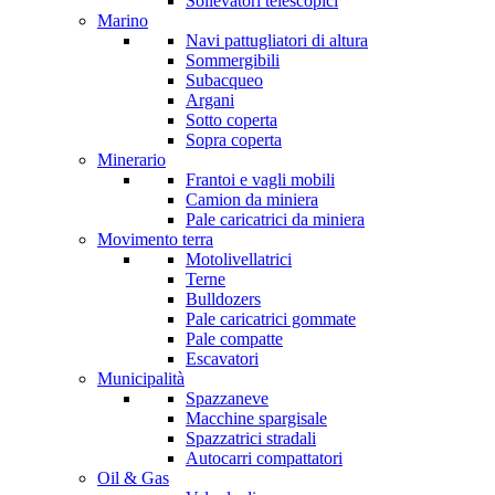
Sollevatori telescopici
Marino
Navi pattugliatori di altura
Sommergibili
Subacqueo
Argani
Sotto coperta
Sopra coperta
Minerario
Frantoi e vagli mobili
Camion da miniera
Pale caricatrici da miniera
Movimento terra
Motolivellatrici
Terne
Bulldozers
Pale caricatrici gommate
Pale compatte
Escavatori
Municipalità
Spazzaneve
Macchine spargisale
Spazzatrici stradali
Autocarri compattatori
Oil & Gas