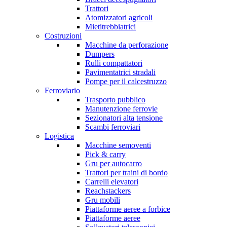
Trattori
Atomizzatori agricoli
Mietitrebbiatrici
Costruzioni
Macchine da perforazione
Dumpers
Rulli compattatori
Pavimentatrici stradali
Pompe per il calcestruzzo
Ferroviario
Trasporto pubblico
Manutenzione ferrovie
Sezionatori alta tensione
Scambi ferroviari
Logistica
Macchine semoventi
Pick & carry
Gru per autocarro
Trattori per traini di bordo
Carrelli elevatori
Reachstackers
Gru mobili
Piattaforme aeree a forbice
Piattaforme aeree