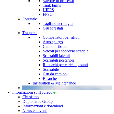
Valvole di processo
Tank farms
HIPPS
FPSO
Forestale
Taglia-spaccalegna
Gru forestali
Trasporti
Compattatori per rifiuti
Auto spurgo
Camion ribaltabili
Veicoli per soccorso stradale
Scarrabili laterali
Scarrabili posteriori
Rimorchi per carichi pesanti
Scarrabile
Gru da camion
Bisarche
Installation & Maintenance
Informazioni su Hydreco
Chi siamo
Duplomatic Group
Informazioni e download
News ed eventi