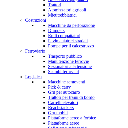
Trattori
Atomizzatori agricoli
Mietitrebbiatrici
Costruzioni
Macchine da perforazione
Dumpers
Rulli compattatori
Pavimentatrici stradali
Pompe per il calcestruzzo
Ferroviario
Trasporto pubblico
Manutenzione ferrovie
Sezionatori alta tensione
Scambi ferroviari
Logistica
Macchine semoventi
Pick & carry
Gru per autocarro
Trattori per traini di bordo
Carrelli elevatori
Reachstackers
Gru mobili
Piattaforme aeree a forbice
Piattaforme aeree