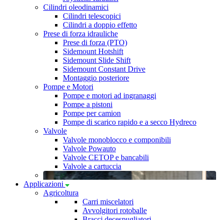
Cilindri oleodinamici
Cilindri telescopici
Cilindri a doppio effetto
Prese di forza idrauliche
Prese di forza (PTO)
Sidemount Hotshift
Sidemount Slide Shift
Sidemount Constant Drive
Montaggio posteriore
Pompe e Motori
Pompe e motori ad ingranaggi
Pompe a pistoni
Pompe per camion
Pompe di scarico rapido e a secco Hydreco
Valvole
Valvole monoblocco e componibili
Valvole Powauto
Valvole CETOP e bancabili
Valvole a cartuccia
Applicazioni
Agricoltura
Carri miscelatori
Avvolgitori rotoballe
Bracci decespugliatori