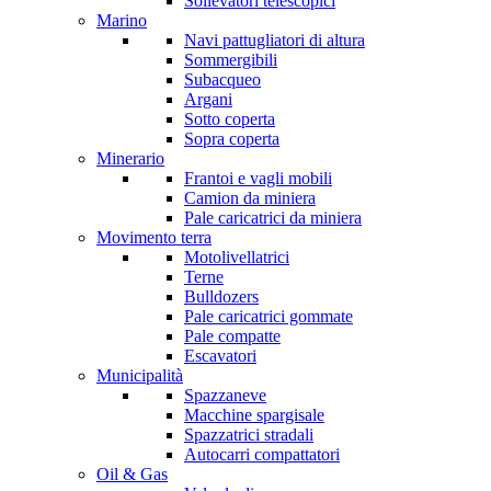
Sollevatori telescopici
Marino
Navi pattugliatori di altura
Sommergibili
Subacqueo
Argani
Sotto coperta
Sopra coperta
Minerario
Frantoi e vagli mobili
Camion da miniera
Pale caricatrici da miniera
Movimento terra
Motolivellatrici
Terne
Bulldozers
Pale caricatrici gommate
Pale compatte
Escavatori
Municipalità
Spazzaneve
Macchine spargisale
Spazzatrici stradali
Autocarri compattatori
Oil & Gas