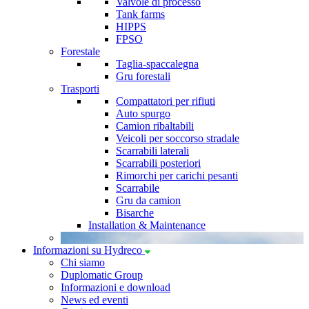
Valvole di processo
Tank farms
HIPPS
FPSO
Forestale
Taglia-spaccalegna
Gru forestali
Trasporti
Compattatori per rifiuti
Auto spurgo
Camion ribaltabili
Veicoli per soccorso stradale
Scarrabili laterali
Scarrabili posteriori
Rimorchi per carichi pesanti
Scarrabile
Gru da camion
Bisarche
Installation & Maintenance
Informazioni su Hydreco
Chi siamo
Duplomatic Group
Informazioni e download
News ed eventi