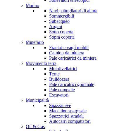
Sollevatori telescopici
Marino
Navi pattugliatori di altura
Sommergibili
Subacqueo
Argani
Sotto coperta
Sopra coperta
Minerario
Frantoi e vagli mobili
Camion da miniera
Pale caricatrici da miniera
Movimento terra
Motolivellatrici
Terne
Bulldozers
Pale caricatrici gommate
Pale compatte
Escavatori
Municipalità
Spazzaneve
Macchine spargisale
Spazzatrici stradali
Autocarri compattatori
Oil & Gas