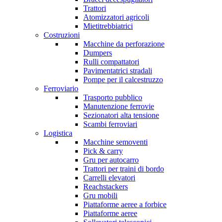
Trattori
Atomizzatori agricoli
Mietitrebbiatrici
Costruzioni
Macchine da perforazione
Dumpers
Rulli compattatori
Pavimentatrici stradali
Pompe per il calcestruzzo
Ferroviario
Trasporto pubblico
Manutenzione ferrovie
Sezionatori alta tensione
Scambi ferroviari
Logistica
Macchine semoventi
Pick & carry
Gru per autocarro
Trattori per traini di bordo
Carrelli elevatori
Reachstackers
Gru mobili
Piattaforme aeree a forbice
Piattaforme aeree