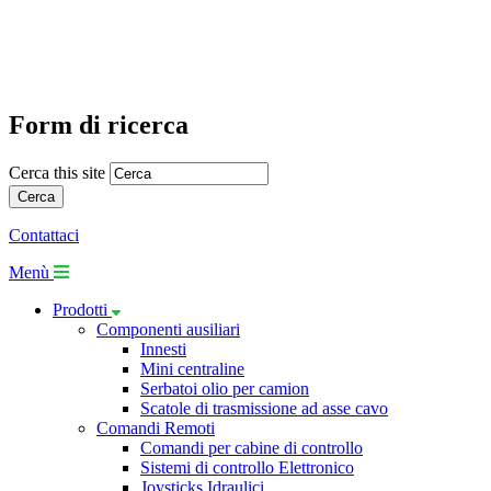
Form di ricerca
Cerca this site
Contattaci
Menù
Prodotti
Componenti ausiliari
Innesti
Mini centraline
Serbatoi olio per camion
Scatole di trasmissione ad asse cavo
Comandi Remoti
Comandi per cabine di controllo
Sistemi di controllo Elettronico
Joysticks Idraulici