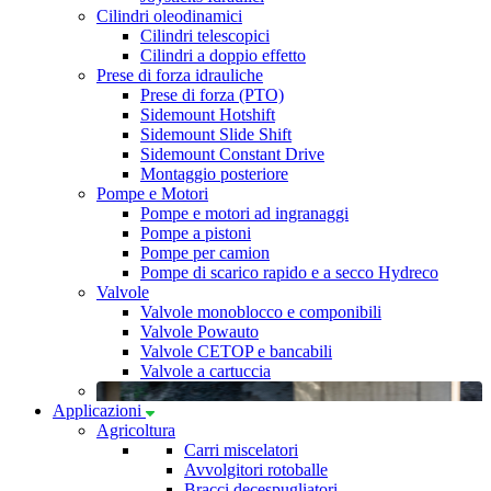
Cilindri oleodinamici
Cilindri telescopici
Cilindri a doppio effetto
Prese di forza idrauliche
Prese di forza (PTO)
Sidemount Hotshift
Sidemount Slide Shift
Sidemount Constant Drive
Montaggio posteriore
Pompe e Motori
Pompe e motori ad ingranaggi
Pompe a pistoni
Pompe per camion
Pompe di scarico rapido e a secco Hydreco
Valvole
Valvole monoblocco e componibili
Valvole Powauto
Valvole CETOP e bancabili
Valvole a cartuccia
Applicazioni
Agricoltura
Carri miscelatori
Avvolgitori rotoballe
Bracci decespugliatori