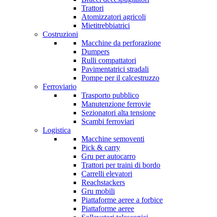
Trattori
Atomizzatori agricoli
Mietitrebbiatrici
Costruzioni
Macchine da perforazione
Dumpers
Rulli compattatori
Pavimentatrici stradali
Pompe per il calcestruzzo
Ferroviario
Trasporto pubblico
Manutenzione ferrovie
Sezionatori alta tensione
Scambi ferroviari
Logistica
Macchine semoventi
Pick & carry
Gru per autocarro
Trattori per traini di bordo
Carrelli elevatori
Reachstackers
Gru mobili
Piattaforme aeree a forbice
Piattaforme aeree