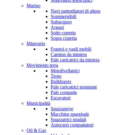
Sollevatori telescopici
Marino
Navi pattugliatori di altura
Sommergibili
Subacqueo
Argani
Sotto coperta
Sopra coperta
Minerario
Frantoi e vagli mobili
Camion da miniera
Pale caricatrici da miniera
Movimento terra
Motolivellatrici
Terne
Bulldozers
Pale caricatrici gommate
Pale compatte
Escavatori
Municipalità
Spazzaneve
Macchine spargisale
Spazzatrici stradali
Autocarri compattatori
Oil & Gas