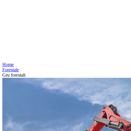
Home
Forestale
Gru forestali