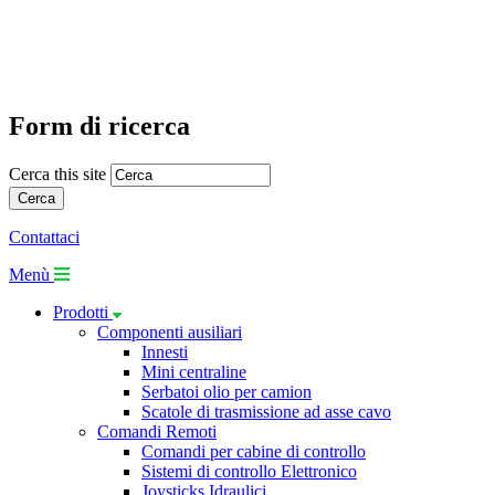
Form di ricerca
Cerca this site
Contattaci
Menù
Prodotti
Componenti ausiliari
Innesti
Mini centraline
Serbatoi olio per camion
Scatole di trasmissione ad asse cavo
Comandi Remoti
Comandi per cabine di controllo
Sistemi di controllo Elettronico
Joysticks Idraulici