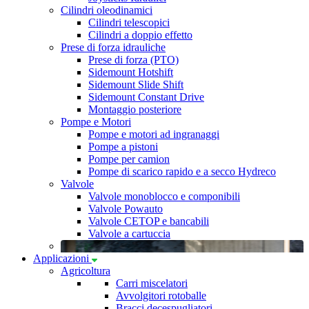
Cilindri oleodinamici
Cilindri telescopici
Cilindri a doppio effetto
Prese di forza idrauliche
Prese di forza (PTO)
Sidemount Hotshift
Sidemount Slide Shift
Sidemount Constant Drive
Montaggio posteriore
Pompe e Motori
Pompe e motori ad ingranaggi
Pompe a pistoni
Pompe per camion
Pompe di scarico rapido e a secco Hydreco
Valvole
Valvole monoblocco e componibili
Valvole Powauto
Valvole CETOP e bancabili
Valvole a cartuccia
Applicazioni
Agricoltura
Carri miscelatori
Avvolgitori rotoballe
Bracci decespugliatori