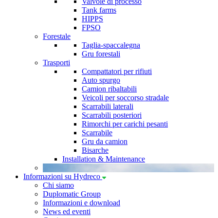
Valvole di processo
Tank farms
HIPPS
FPSO
Forestale
Taglia-spaccalegna
Gru forestali
Trasporti
Compattatori per rifiuti
Auto spurgo
Camion ribaltabili
Veicoli per soccorso stradale
Scarrabili laterali
Scarrabili posteriori
Rimorchi per carichi pesanti
Scarrabile
Gru da camion
Bisarche
Installation & Maintenance
Informazioni su Hydreco
Chi siamo
Duplomatic Group
Informazioni e download
News ed eventi