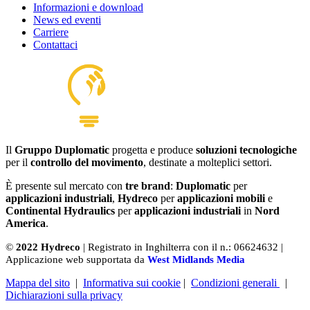
Informazioni e download
News ed eventi
Carriere
Contattaci
Il
Gruppo Duplomatic
progetta e produce
soluzioni tecnologiche
per il
controllo del movimento
, destinate a molteplici settori.
È presente sul mercato con
tre brand
:
Duplomatic
per
applicazioni industriali
,
Hydreco
per
applicazioni mobili
e
Continental Hydraulics
per
applicazioni industriali
in
Nord
America
.
©
2022 Hydreco
| Registrato in Inghilterra con il n.: 06624632 |
Applicazione web supportata da
West Midlands Media
Mappa del sito
|
Informativa sui cookie
|
Condizioni generali
|
Dichiarazioni sulla privacy