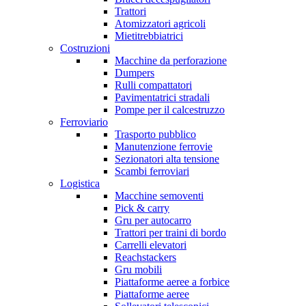
Trattori
Atomizzatori agricoli
Mietitrebbiatrici
Costruzioni
Macchine da perforazione
Dumpers
Rulli compattatori
Pavimentatrici stradali
Pompe per il calcestruzzo
Ferroviario
Trasporto pubblico
Manutenzione ferrovie
Sezionatori alta tensione
Scambi ferroviari
Logistica
Macchine semoventi
Pick & carry
Gru per autocarro
Trattori per traini di bordo
Carrelli elevatori
Reachstackers
Gru mobili
Piattaforme aeree a forbice
Piattaforme aeree