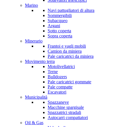
Sollevatori telescopici
Marino
Navi pattugliatori di altura
Sommergibili
Subacqueo
Argani
Sotto coperta
Sopra coperta
Minerario
Frantoi e vagli mobili
Camion da miniera
Pale caricatrici da miniera
Movimento terra
Motolivellatrici
Terne
Bulldozers
Pale caricatrici gommate
Pale compatte
Escavatori
Municipalità
Spazzaneve
Macchine spargisale
Spazzatrici stradali
Autocarri compattatori
Oil & Gas