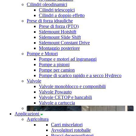
Cilindri oleodinamici
Cilindri telescopici
Cilindri a doppio effetto
Prese di forza idrauliche
Prese di forza (PTO)
Sidemount Hotshift
Sidemount Slide Shift
Sidemount Constant Drive
Montaggio posteriore
Pompe e Motori
Pompe e motori ad ingranaggi
Pompe a pistoni
Pompe per camion
Pompe di scarico rapido e a secco Hydreco
Valvole
Valvole monoblocco e componibili
Valvole Powauto
Valvole CETOP e bancabili
Valvole a cartuccia
Applicazioni
Agricoltura
Carri miscelatori
Avvolgitori rotoballe
Bracci decespugliatori