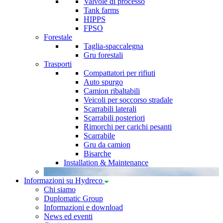
Valvole di processo
Tank farms
HIPPS
FPSO
Forestale
Taglia-spaccalegna
Gru forestali
Trasporti
Compattatori per rifiuti
Auto spurgo
Camion ribaltabili
Veicoli per soccorso stradale
Scarrabili laterali
Scarrabili posteriori
Rimorchi per carichi pesanti
Scarrabile
Gru da camion
Bisarche
Installation & Maintenance
Informazioni su Hydreco
Chi siamo
Duplomatic Group
Informazioni e download
News ed eventi