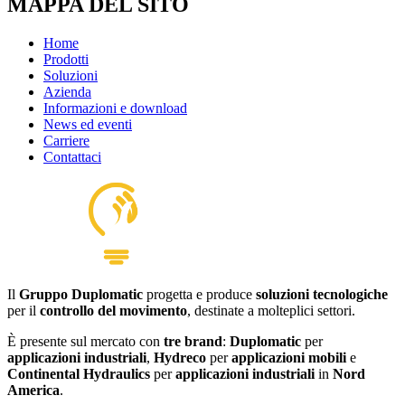
MAPPA DEL SITO
Home
Prodotti
Soluzioni
Azienda
Informazioni e download
News ed eventi
Carriere
Contattaci
Il
Gruppo Duplomatic
progetta e produce
soluzioni tecnologiche
per il
controllo del movimento
, destinate a molteplici settori.
È presente sul mercato con
tre brand
:
Duplomatic
per
applicazioni industriali
,
Hydreco
per
applicazioni mobili
e
Continental Hydraulics
per
applicazioni industriali
in
Nord
America
.