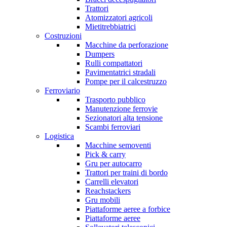
Trattori
Atomizzatori agricoli
Mietitrebbiatrici
Costruzioni
Macchine da perforazione
Dumpers
Rulli compattatori
Pavimentatrici stradali
Pompe per il calcestruzzo
Ferroviario
Trasporto pubblico
Manutenzione ferrovie
Sezionatori alta tensione
Scambi ferroviari
Logistica
Macchine semoventi
Pick & carry
Gru per autocarro
Trattori per traini di bordo
Carrelli elevatori
Reachstackers
Gru mobili
Piattaforme aeree a forbice
Piattaforme aeree