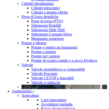
Cilindri oleodinamici
Cilindri telescopici
Cilindri a doppio effetto
Prese di forza idrauliche
Prese di forza (PTO)
Sidemount Hotshift
Sidemount Slide Shift
Sidemount Constant Drive
Montaggio posteriore
Pompe e Motori
Pompe e motori ad ingranaggi
Pompe a pistoni
Pompe per camion
Pompe di scarico rapido e a secco Hydreco
Valvole
Valvole monoblocco e componibili
Valvole Powauto
Valvole CETOP e bancabili
Valvole a cartuccia
Applicazioni
Agricoltura
Carri miscelatori
Avvolgitori rotoballe
Bracci decespugliatori