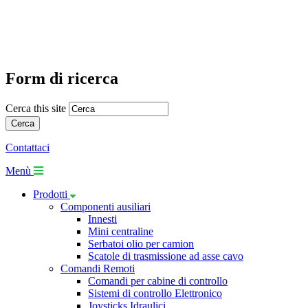
Form di ricerca
Cerca this site
Contattaci
Menù
Prodotti
Componenti ausiliari
Innesti
Mini centraline
Serbatoi olio per camion
Scatole di trasmissione ad asse cavo
Comandi Remoti
Comandi per cabine di controllo
Sistemi di controllo Elettronico
Joysticks Idraulici