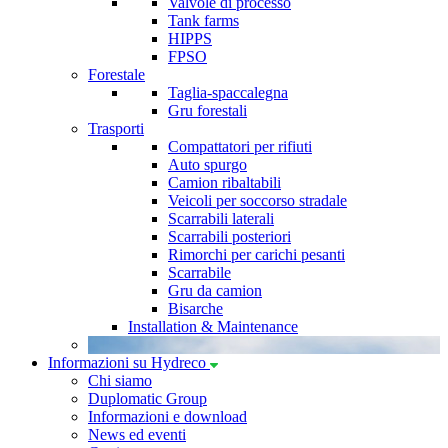
Valvole di processo
Tank farms
HIPPS
FPSO
Forestale
Taglia-spaccalegna
Gru forestali
Trasporti
Compattatori per rifiuti
Auto spurgo
Camion ribaltabili
Veicoli per soccorso stradale
Scarrabili laterali
Scarrabili posteriori
Rimorchi per carichi pesanti
Scarrabile
Gru da camion
Bisarche
Installation & Maintenance
Informazioni su Hydreco
Chi siamo
Duplomatic Group
Informazioni e download
News ed eventi