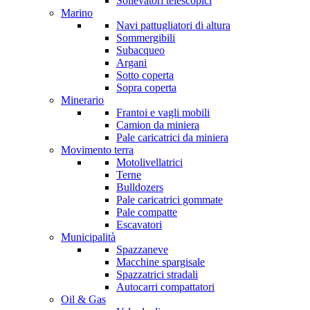
Sollevatori telescopici
Marino
Navi pattugliatori di altura
Sommergibili
Subacqueo
Argani
Sotto coperta
Sopra coperta
Minerario
Frantoi e vagli mobili
Camion da miniera
Pale caricatrici da miniera
Movimento terra
Motolivellatrici
Terne
Bulldozers
Pale caricatrici gommate
Pale compatte
Escavatori
Municipalità
Spazzaneve
Macchine spargisale
Spazzatrici stradali
Autocarri compattatori
Oil & Gas