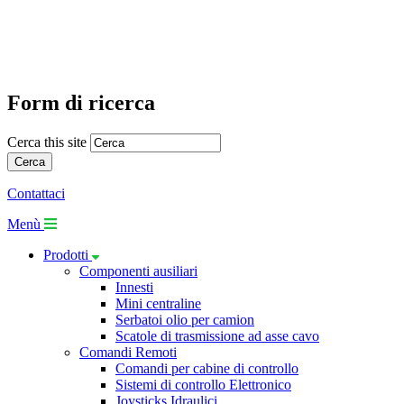
Form di ricerca
Cerca this site
Contattaci
Menù
Prodotti
Componenti ausiliari
Innesti
Mini centraline
Serbatoi olio per camion
Scatole di trasmissione ad asse cavo
Comandi Remoti
Comandi per cabine di controllo
Sistemi di controllo Elettronico
Joysticks Idraulici