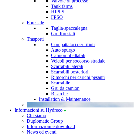
Valvole di processo
Tank farms
HIPPS
FPSO
Forestale
Taglia-spaccalegna
Gru forestali
Trasporti
Compattatori per rifiuti
Auto spurgo
Camion ribaltabili
Veicoli per soccorso stradale
Scarrabili laterali
Scarrabili posteriori
Rimorchi per carichi pesanti
Scarrabile
Gru da camion
Bisarche
Installation & Maintenance
Informazioni su Hydreco
Chi siamo
Duplomatic Group
Informazioni e download
News ed eventi