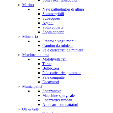
Sollevatori telescopici
Marino
Navi pattugliatori di altura
Sommergibili
Subacqueo
Argani
Sotto coperta
Sopra coperta
Minerario
Frantoi e vagli mobili
Camion da miniera
Pale caricatrici da miniera
Movimento terra
Motolivellatrici
Terne
Bulldozers
Pale caricatrici gommate
Pale compatte
Escavatori
Municipalità
Spazzaneve
Macchine spargisale
Spazzatrici stradali
Autocarri compattatori
Oil & Gas