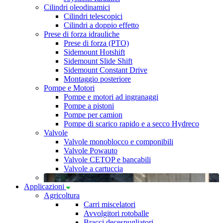
Cilindri oleodinamici
Cilindri telescopici
Cilindri a doppio effetto
Prese di forza idrauliche
Prese di forza (PTO)
Sidemount Hotshift
Sidemount Slide Shift
Sidemount Constant Drive
Montaggio posteriore
Pompe e Motori
Pompe e motori ad ingranaggi
Pompe a pistoni
Pompe per camion
Pompe di scarico rapido e a secco Hydreco
Valvole
Valvole monoblocco e componibili
Valvole Powauto
Valvole CETOP e bancabili
Valvole a cartuccia
Applicazioni
Agricoltura
Carri miscelatori
Avvolgitori rotoballe
Bracci decespugliatori