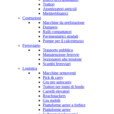
Trattori
Atomizzatori agricoli
Mietitrebbiatrici
Costruzioni
Macchine da perforazione
Dumpers
Rulli compattatori
Pavimentatrici stradali
Pompe per il calcestruzzo
Ferroviario
Trasporto pubblico
Manutenzione ferrovie
Sezionatori alta tensione
Scambi ferroviari
Logistica
Macchine semoventi
Pick & carry
Gru per autocarro
Trattori per traini di bordo
Carrelli elevatori
Reachstackers
Gru mobili
Piattaforme aeree a forbice
Piattaforme aeree