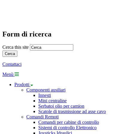
Form di ricerca
Cerca this site
Contattaci
Menù
Prodotti
Componenti ausiliari
Innesti
Mini centraline
Serbatoi olio per camion
Scatole di trasmissione ad asse cavo
Comandi Remoti
Comandi per cabine di controllo
Sistemi di controllo Elettronico
Joysticks Idraulici