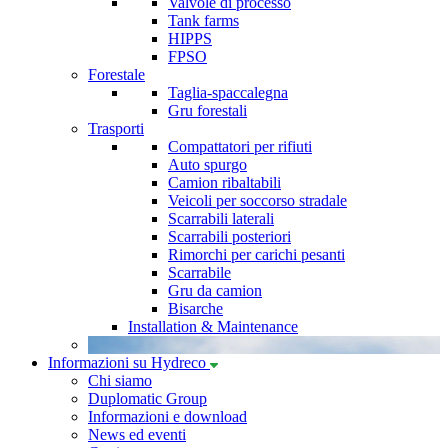
Valvole di processo
Tank farms
HIPPS
FPSO
Forestale
Taglia-spaccalegna
Gru forestali
Trasporti
Compattatori per rifiuti
Auto spurgo
Camion ribaltabili
Veicoli per soccorso stradale
Scarrabili laterali
Scarrabili posteriori
Rimorchi per carichi pesanti
Scarrabile
Gru da camion
Bisarche
Installation & Maintenance
Informazioni su Hydreco
Chi siamo
Duplomatic Group
Informazioni e download
News ed eventi