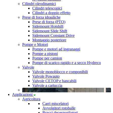
Cilindri oleodinamici
Cilindri telescopici
Cilindri a doppio effetto
Prese di forza idrauliche
Prese di forza (PTO)
Sidemount Hotshift
Sidemount Slide Shift
Sidemount Constant Drive
Montaggio posteriore
Pompe e Motori
Pompe e motori ad ingranaggi
Pompe a pistoni
Pompe per camion
Pompe di scarico rapido e a secco Hydreco
Valvole
Valvole monoblocco e componibili
Valvole Powauto
Valvole CETOP e bancabili
Valvole a cartuccia
Applicazioni
Agricoltura
Carri miscelatori
Avvolgitori rotoballe
Bracci decespugliatori