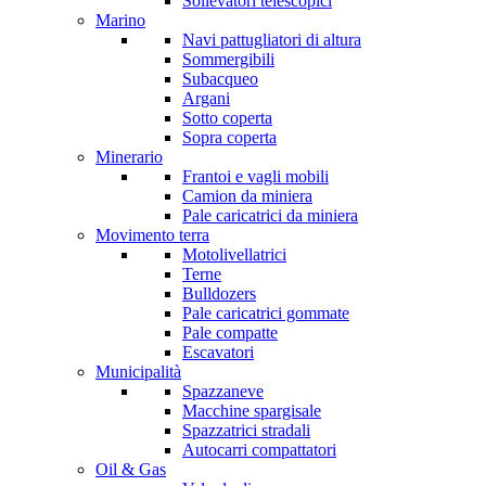
Sollevatori telescopici
Marino
Navi pattugliatori di altura
Sommergibili
Subacqueo
Argani
Sotto coperta
Sopra coperta
Minerario
Frantoi e vagli mobili
Camion da miniera
Pale caricatrici da miniera
Movimento terra
Motolivellatrici
Terne
Bulldozers
Pale caricatrici gommate
Pale compatte
Escavatori
Municipalità
Spazzaneve
Macchine spargisale
Spazzatrici stradali
Autocarri compattatori
Oil & Gas