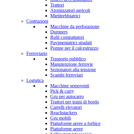
Trattori
Atomizzatori agricoli
Mietitrebbiatrici
Costruzioni
Macchine da perforazione
Dumpers
Rulli compattatori
Pavimentatrici stradali
Pompe per il calcestruzzo
Ferroviario
Trasporto pubblico
Manutenzione ferrovie
Sezionatori alta tensione
Scambi ferroviari
Logistica
Macchine semoventi
Pick & carry
Gru per autocarro
Trattori per traini di bordo
Carrelli elevatori
Reachstackers
Gru mobili
Piattaforme aeree a forbice
Piattaforme aeree