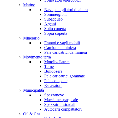
Sollevatori telescopici
Marino
Navi pattugliatori di altura
Sommergibili
Subacqueo
Argani
Sotto coperta
Sopra coperta
Minerario
Frantoi e vagli mobili
Camion da miniera
Pale caricatrici da miniera
Movimento terra
Motolivellatrici
Terne
Bulldozers
Pale caricatrici gommate
Pale compatte
Escavatori
Municipalità
Spazzaneve
Macchine spargisale
Spazzatrici stradali
Autocarri compattatori
Oil & Gas