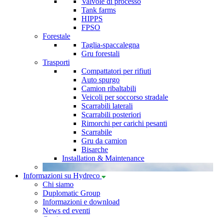
Valvole di processo
Tank farms
HIPPS
FPSO
Forestale
Taglia-spaccalegna
Gru forestali
Trasporti
Compattatori per rifiuti
Auto spurgo
Camion ribaltabili
Veicoli per soccorso stradale
Scarrabili laterali
Scarrabili posteriori
Rimorchi per carichi pesanti
Scarrabile
Gru da camion
Bisarche
Installation & Maintenance
Informazioni su Hydreco
Chi siamo
Duplomatic Group
Informazioni e download
News ed eventi