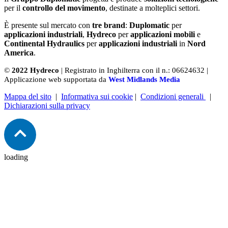
per il
controllo del movimento
, destinate a molteplici settori.
È presente sul mercato con
tre brand
:
Duplomatic
per
applicazioni industriali
,
Hydreco
per
applicazioni mobili
e
Continental Hydraulics
per
applicazioni industriali
in
Nord
America
.
©
2022 Hydreco
| Registrato in Inghilterra con il n.: 06624632 |
Applicazione web supportata da
West Midlands Media
Mappa del sito
|
Informativa sui cookie
|
Condizioni generali
|
Dichiarazioni sulla privacy
loading