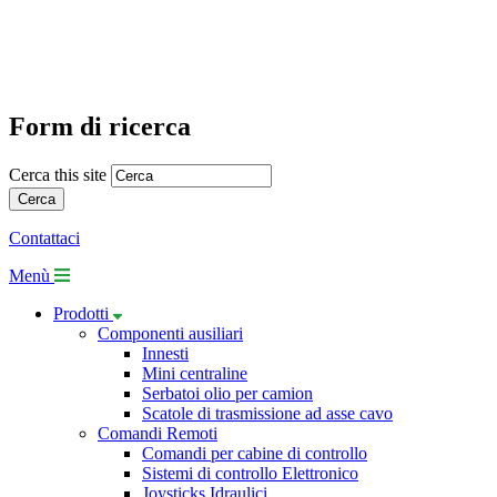
Form di ricerca
Cerca this site
Contattaci
Menù
Prodotti
Componenti ausiliari
Innesti
Mini centraline
Serbatoi olio per camion
Scatole di trasmissione ad asse cavo
Comandi Remoti
Comandi per cabine di controllo
Sistemi di controllo Elettronico
Joysticks Idraulici