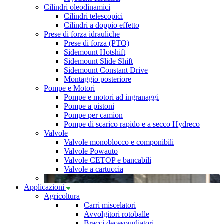
Cilindri oleodinamici
Cilindri telescopici
Cilindri a doppio effetto
Prese di forza idrauliche
Prese di forza (PTO)
Sidemount Hotshift
Sidemount Slide Shift
Sidemount Constant Drive
Montaggio posteriore
Pompe e Motori
Pompe e motori ad ingranaggi
Pompe a pistoni
Pompe per camion
Pompe di scarico rapido e a secco Hydreco
Valvole
Valvole monoblocco e componibili
Valvole Powauto
Valvole CETOP e bancabili
Valvole a cartuccia
Applicazioni
Agricoltura
Carri miscelatori
Avvolgitori rotoballe
Bracci decespugliatori