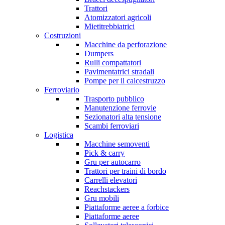
Trattori
Atomizzatori agricoli
Mietitrebbiatrici
Costruzioni
Macchine da perforazione
Dumpers
Rulli compattatori
Pavimentatrici stradali
Pompe per il calcestruzzo
Ferroviario
Trasporto pubblico
Manutenzione ferrovie
Sezionatori alta tensione
Scambi ferroviari
Logistica
Macchine semoventi
Pick & carry
Gru per autocarro
Trattori per traini di bordo
Carrelli elevatori
Reachstackers
Gru mobili
Piattaforme aeree a forbice
Piattaforme aeree