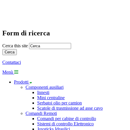
Form di ricerca
Cerca this site
Contattaci
Menù
Prodotti
Componenti ausiliari
Innesti
Mini centraline
Serbatoi olio per camion
Scatole di trasmissione ad asse cavo
Comandi Remoti
Comandi per cabine di controllo
Sistemi di controllo Elettronico
Joysticks Idraulici