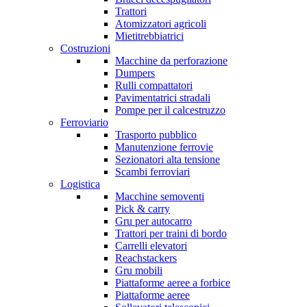
Trattori
Atomizzatori agricoli
Mietitrebbiatrici
Costruzioni
Macchine da perforazione
Dumpers
Rulli compattatori
Pavimentatrici stradali
Pompe per il calcestruzzo
Ferroviario
Trasporto pubblico
Manutenzione ferrovie
Sezionatori alta tensione
Scambi ferroviari
Logistica
Macchine semoventi
Pick & carry
Gru per autocarro
Trattori per traini di bordo
Carrelli elevatori
Reachstackers
Gru mobili
Piattaforme aeree a forbice
Piattaforme aeree