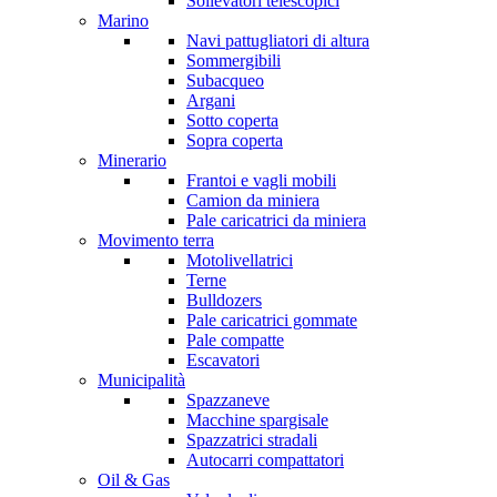
Sollevatori telescopici
Marino
Navi pattugliatori di altura
Sommergibili
Subacqueo
Argani
Sotto coperta
Sopra coperta
Minerario
Frantoi e vagli mobili
Camion da miniera
Pale caricatrici da miniera
Movimento terra
Motolivellatrici
Terne
Bulldozers
Pale caricatrici gommate
Pale compatte
Escavatori
Municipalità
Spazzaneve
Macchine spargisale
Spazzatrici stradali
Autocarri compattatori
Oil & Gas