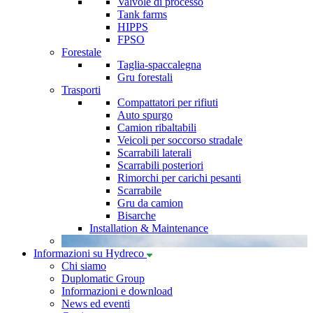
Valvole di processo
Tank farms
HIPPS
FPSO
Forestale
Taglia-spaccalegna
Gru forestali
Trasporti
Compattatori per rifiuti
Auto spurgo
Camion ribaltabili
Veicoli per soccorso stradale
Scarrabili laterali
Scarrabili posteriori
Rimorchi per carichi pesanti
Scarrabile
Gru da camion
Bisarche
Installation & Maintenance
Informazioni su Hydreco
Chi siamo
Duplomatic Group
Informazioni e download
News ed eventi