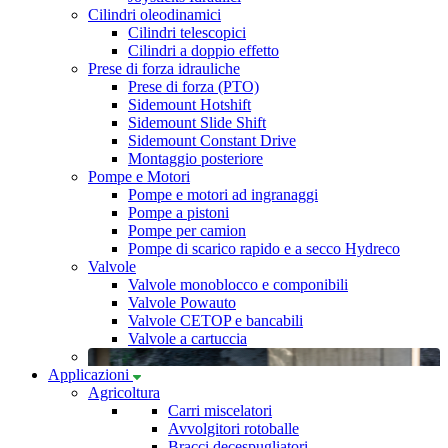
Cilindri oleodinamici
Cilindri telescopici
Cilindri a doppio effetto
Prese di forza idrauliche
Prese di forza (PTO)
Sidemount Hotshift
Sidemount Slide Shift
Sidemount Constant Drive
Montaggio posteriore
Pompe e Motori
Pompe e motori ad ingranaggi
Pompe a pistoni
Pompe per camion
Pompe di scarico rapido e a secco Hydreco
Valvole
Valvole monoblocco e componibili
Valvole Powauto
Valvole CETOP e bancabili
Valvole a cartuccia
Applicazioni
Agricoltura
Carri miscelatori
Avvolgitori rotoballe
Bracci decespugliatori