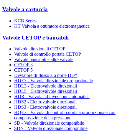
Valvole a cartuccia
KCB Series
KT Valvola a otturatore elettromagnetica
Valvole CETOP e bancabili
Valvole direzionali CETOP
Valvole di controllo portata CETOP
Valvole bancabili e altre valvole
CETOP 3
CETOP 5
Deviatore di flusso a 6 porte DD*
HDE3 - Valvola direzionale proporzionale
HDL3 - Elettrovalvole direzionali
HDL5 - Elettrovalvole direzionali
HDR - Valvola ad inversione automatica
HDS2 - Elettrovalvole direzionali
HDS3 - Elettrovalvole direzionali
HQE3 - Valvola di controllo portata proporzionale con
compensazione della pressione
SD - Valvola direzionale componibile
SDN - Valvola direzionale componibile