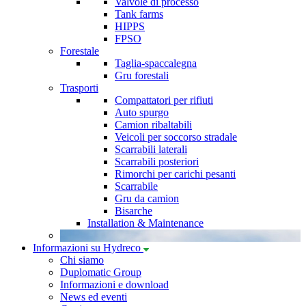
Valvole di processo
Tank farms
HIPPS
FPSO
Forestale
Taglia-spaccalegna
Gru forestali
Trasporti
Compattatori per rifiuti
Auto spurgo
Camion ribaltabili
Veicoli per soccorso stradale
Scarrabili laterali
Scarrabili posteriori
Rimorchi per carichi pesanti
Scarrabile
Gru da camion
Bisarche
Installation & Maintenance
Informazioni su Hydreco
Chi siamo
Duplomatic Group
Informazioni e download
News ed eventi