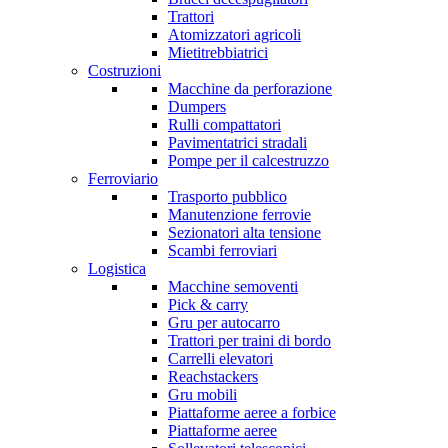
Trattori
Atomizzatori agricoli
Mietitrebbiatrici
Costruzioni
Macchine da perforazione
Dumpers
Rulli compattatori
Pavimentatrici stradali
Pompe per il calcestruzzo
Ferroviario
Trasporto pubblico
Manutenzione ferrovie
Sezionatori alta tensione
Scambi ferroviari
Logistica
Macchine semoventi
Pick & carry
Gru per autocarro
Trattori per traini di bordo
Carrelli elevatori
Reachstackers
Gru mobili
Piattaforme aeree a forbice
Piattaforme aeree