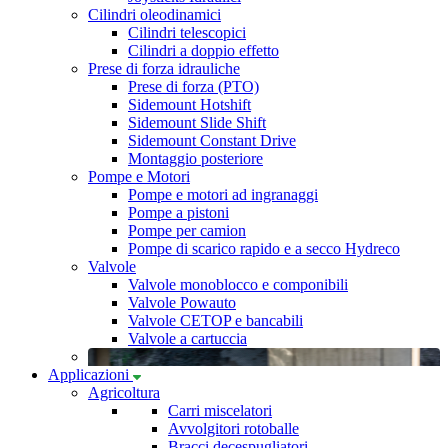
Cilindri oleodinamici
Cilindri telescopici
Cilindri a doppio effetto
Prese di forza idrauliche
Prese di forza (PTO)
Sidemount Hotshift
Sidemount Slide Shift
Sidemount Constant Drive
Montaggio posteriore
Pompe e Motori
Pompe e motori ad ingranaggi
Pompe a pistoni
Pompe per camion
Pompe di scarico rapido e a secco Hydreco
Valvole
Valvole monoblocco e componibili
Valvole Powauto
Valvole CETOP e bancabili
Valvole a cartuccia
Applicazioni
Agricoltura
Carri miscelatori
Avvolgitori rotoballe
Bracci decespugliatori