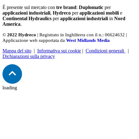
È presente sul mercato con
tre brand
:
Duplomatic
per
applicazioni industriali
,
Hydreco
per
applicazioni mobili
e
Continental Hydraulics
per
applicazioni industriali
in
Nord
America
.
©
2022 Hydreco
| Registrato in Inghilterra con il n.: 06624632 |
Applicazione web supportata da
West Midlands Media
Mappa del sito
|
Informativa sui cookie
|
Condizioni generali
|
Dichiarazioni sulla privacy
loading