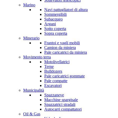
Sollevatori telescopici
Marino
Navi pattugliatori di altura
Sommergibili
Subacqueo
Argani
Sotto coperta
Sopra coperta
Minerario
Frantoi e vagli mobili
Camion da miniera
Pale caricatrici da miniera
Movimento terra
Motolivellatrici
Terne
Bulldozers
Pale caricatrici gommate
Pale compatte
Escavatori
Municipalità
Spazzaneve
Macchine spargisale
Spazzatrici stradali
Autocarri compattatori
Oil & Gas