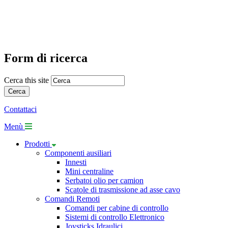
Form di ricerca
Cerca this site
Contattaci
Menù
Prodotti
Componenti ausiliari
Innesti
Mini centraline
Serbatoi olio per camion
Scatole di trasmissione ad asse cavo
Comandi Remoti
Comandi per cabine di controllo
Sistemi di controllo Elettronico
Joysticks Idraulici