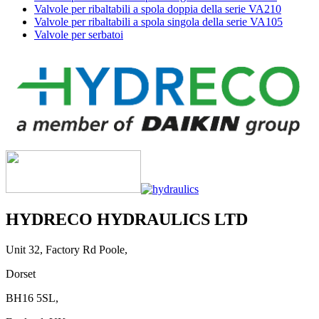
Valvole per ribaltabili a spola doppia della serie VA210
Valvole per ribaltabili a spola singola della serie VA105
Valvole per serbatoi
HYDRECO HYDRAULICS LTD
Unit 32, Factory Rd Poole,
Dorset
BH16 5SL,