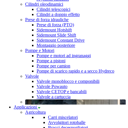
Cilindri oleodinamici
Cilindri telescopici
Cilindri a doppio effetto
Prese di forza idrauliche
Prese di forza (PTO)
Sidemount Hotshift
Sidemount Slide Shift
Sidemount Constant Drive
Montaggio posteriore
Pompe e Motori
Pompe e motori ad ingranaggi
Pompe a pistoni
Pompe per camion
Pompe di scarico rapido e a secco Hydreco
Valvole
Valvole monoblocco e componibili
Valvole Powauto
Valvole CETOP e bancabili
Valvole a cartuccia
Applicazioni
Agricoltura
Carri miscelatori
Avvolgitori rotoballe
Bracci decespugliatori