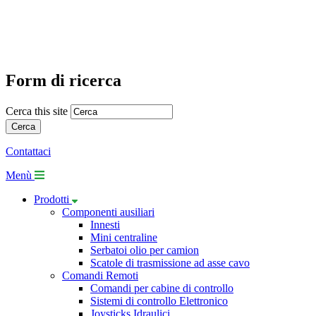
Form di ricerca
Cerca this site
Contattaci
Menù
Prodotti
Componenti ausiliari
Innesti
Mini centraline
Serbatoi olio per camion
Scatole di trasmissione ad asse cavo
Comandi Remoti
Comandi per cabine di controllo
Sistemi di controllo Elettronico
Joysticks Idraulici