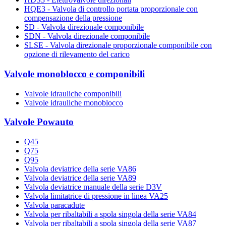
HQE3 - Valvola di controllo portata proporzionale con
compensazione della pressione
SD - Valvola direzionale componibile
SDN - Valvola direzionale componibile
SLSE - Valvola direzionale proporzionale componibile con
opzione di rilevamento del carico
Valvole monoblocco e componibili
Valvole idrauliche componibili
Valvole idrauliche monoblocco
Valvole Powauto
Q45
Q75
Q95
Valvola deviatrice della serie VA86
Valvola deviatrice della serie VA89
Valvola deviatrice manuale della serie D3V
Valvola limitatrice di pressione in linea VA25
Valvola paracadute
Valvola per ribaltabili a spola singola della serie VA84
Valvola per ribaltabili a spola singola della serie VA87