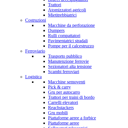
Trattori
Atomizzatori agricoli
Mietitrebbiatrici
Costruzioni
Macchine da perforazione
Dumpers
Rulli compattatori
Pavimentatrici stradali
Pompe per il calcestruzzo
Ferroviario
Trasporto pubblico
Manutenzione ferrovie
Sezionatori alta tensione
Scambi ferroviari
Logistica
Macchine semoventi
Pick & carry
Gru per autocarro
Trattori per traini di bordo
Carrelli elevatori
Reachstackers
Gru mobili
Piattaforme aeree a forbice
Piattaforme aeree