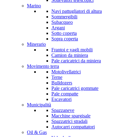
Sollevatori telescopici
Marino
Navi pattugliatori di altura
Sommergibili
Subacqueo
Argani
Sotto coperta
Sopra coperta
Minerario
Frantoi e vagli mobili
Camion da miniera
Pale caricatrici da miniera
Movimento terra
Motolivellatrici
Terne
Bulldozers
Pale caricatrici gommate
Pale compatte
Escavatori
Municipalità
Spazzaneve
Macchine spargisale
Spazzatrici stradali
Autocarri compattatori
Oil & Gas