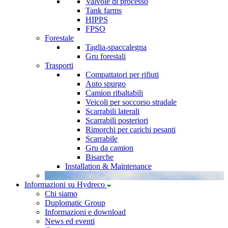
Valvole di processo
Tank farms
HIPPS
FPSO
Forestale
Taglia-spaccalegna
Gru forestali
Trasporti
Compattatori per rifiuti
Auto spurgo
Camion ribaltabili
Veicoli per soccorso stradale
Scarrabili laterali
Scarrabili posteriori
Rimorchi per carichi pesanti
Scarrabile
Gru da camion
Bisarche
Installation & Maintenance
Informazioni su Hydreco
Chi siamo
Duplomatic Group
Informazioni e download
News ed eventi