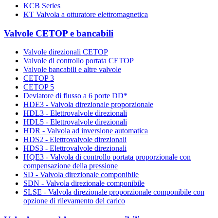
KCB Series
KT Valvola a otturatore elettromagnetica
Valvole CETOP e bancabili
Valvole direzionali CETOP
Valvole di controllo portata CETOP
Valvole bancabili e altre valvole
CETOP 3
CETOP 5
Deviatore di flusso a 6 porte DD*
HDE3 - Valvola direzionale proporzionale
HDL3 - Elettrovalvole direzionali
HDL5 - Elettrovalvole direzionali
HDR - Valvola ad inversione automatica
HDS2 - Elettrovalvole direzionali
HDS3 - Elettrovalvole direzionali
HQE3 - Valvola di controllo portata proporzionale con
compensazione della pressione
SD - Valvola direzionale componibile
SDN - Valvola direzionale componibile
SLSE - Valvola direzionale proporzionale componibile con
opzione di rilevamento del carico