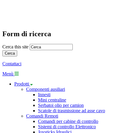
Form di ricerca
Cerca this site
Contattaci
Menù
Prodotti
Componenti ausiliari
Innesti
Mini centraline
Serbatoi olio per camion
Scatole di trasmissione ad asse cavo
Comandi Remoti
Comandi per cabine di controllo
Sistemi di controllo Elettronico
Joysticks Idraulici