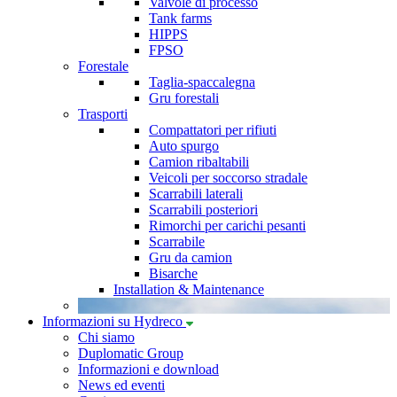
Valvole di processo
Tank farms
HIPPS
FPSO
Forestale
Taglia-spaccalegna
Gru forestali
Trasporti
Compattatori per rifiuti
Auto spurgo
Camion ribaltabili
Veicoli per soccorso stradale
Scarrabili laterali
Scarrabili posteriori
Rimorchi per carichi pesanti
Scarrabile
Gru da camion
Bisarche
Installation & Maintenance
Informazioni su Hydreco
Chi siamo
Duplomatic Group
Informazioni e download
News ed eventi