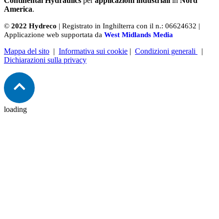
Continental Hydraulics
per
applicazioni industriali
in
Nord
America
.
©
2022 Hydreco
| Registrato in Inghilterra con il n.: 06624632 |
Applicazione web supportata da
West Midlands Media
Mappa del sito
|
Informativa sui cookie
|
Condizioni generali
|
Dichiarazioni sulla privacy
loading