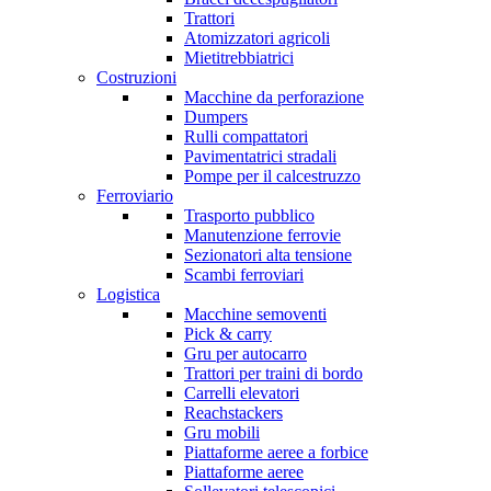
Trattori
Atomizzatori agricoli
Mietitrebbiatrici
Costruzioni
Macchine da perforazione
Dumpers
Rulli compattatori
Pavimentatrici stradali
Pompe per il calcestruzzo
Ferroviario
Trasporto pubblico
Manutenzione ferrovie
Sezionatori alta tensione
Scambi ferroviari
Logistica
Macchine semoventi
Pick & carry
Gru per autocarro
Trattori per traini di bordo
Carrelli elevatori
Reachstackers
Gru mobili
Piattaforme aeree a forbice
Piattaforme aeree