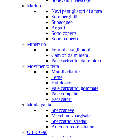
Sollevatori telescopici
Marino
Navi pattugliatori di altura
Sommergibili
Subacqueo
Argani
Sotto coperta
Sopra coperta
Minerario
Frantoi e vagli mobili
Camion da miniera
Pale caricatrici da miniera
Movimento terra
Motolivellatrici
Terne
Bulldozers
Pale caricatrici gommate
Pale compatte
Escavatori
Municipalità
Spazzaneve
Macchine spargisale
Spazzatrici stradali
Autocarri compattatori
Oil & Gas