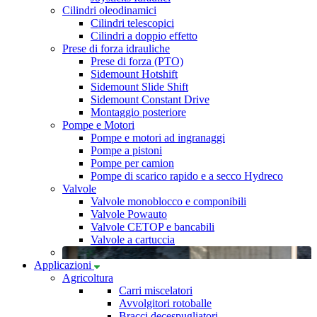
Cilindri oleodinamici
Cilindri telescopici
Cilindri a doppio effetto
Prese di forza idrauliche
Prese di forza (PTO)
Sidemount Hotshift
Sidemount Slide Shift
Sidemount Constant Drive
Montaggio posteriore
Pompe e Motori
Pompe e motori ad ingranaggi
Pompe a pistoni
Pompe per camion
Pompe di scarico rapido e a secco Hydreco
Valvole
Valvole monoblocco e componibili
Valvole Powauto
Valvole CETOP e bancabili
Valvole a cartuccia
Applicazioni
Agricoltura
Carri miscelatori
Avvolgitori rotoballe
Bracci decespugliatori