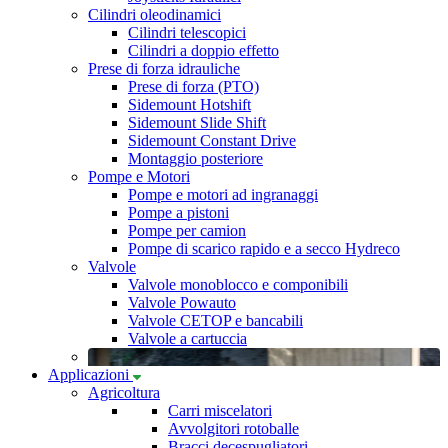
Cilindri oleodinamici
Cilindri telescopici
Cilindri a doppio effetto
Prese di forza idrauliche
Prese di forza (PTO)
Sidemount Hotshift
Sidemount Slide Shift
Sidemount Constant Drive
Montaggio posteriore
Pompe e Motori
Pompe e motori ad ingranaggi
Pompe a pistoni
Pompe per camion
Pompe di scarico rapido e a secco Hydreco
Valvole
Valvole monoblocco e componibili
Valvole Powauto
Valvole CETOP e bancabili
Valvole a cartuccia
Applicazioni
Agricoltura
Carri miscelatori
Avvolgitori rotoballe
Bracci decespugliatori