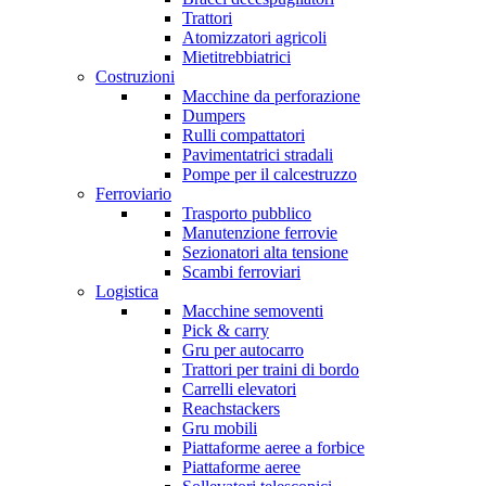
Trattori
Atomizzatori agricoli
Mietitrebbiatrici
Costruzioni
Macchine da perforazione
Dumpers
Rulli compattatori
Pavimentatrici stradali
Pompe per il calcestruzzo
Ferroviario
Trasporto pubblico
Manutenzione ferrovie
Sezionatori alta tensione
Scambi ferroviari
Logistica
Macchine semoventi
Pick & carry
Gru per autocarro
Trattori per traini di bordo
Carrelli elevatori
Reachstackers
Gru mobili
Piattaforme aeree a forbice
Piattaforme aeree