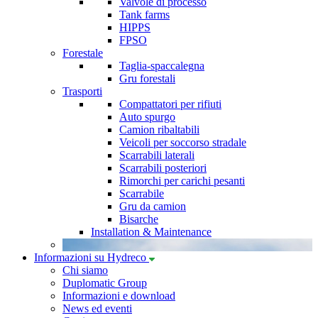
Valvole di processo
Tank farms
HIPPS
FPSO
Forestale
Taglia-spaccalegna
Gru forestali
Trasporti
Compattatori per rifiuti
Auto spurgo
Camion ribaltabili
Veicoli per soccorso stradale
Scarrabili laterali
Scarrabili posteriori
Rimorchi per carichi pesanti
Scarrabile
Gru da camion
Bisarche
Installation & Maintenance
Informazioni su Hydreco
Chi siamo
Duplomatic Group
Informazioni e download
News ed eventi