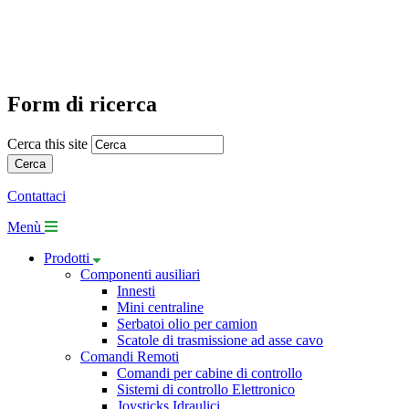
Form di ricerca
Cerca this site
Contattaci
Menù
Prodotti
Componenti ausiliari
Innesti
Mini centraline
Serbatoi olio per camion
Scatole di trasmissione ad asse cavo
Comandi Remoti
Comandi per cabine di controllo
Sistemi di controllo Elettronico
Joysticks Idraulici