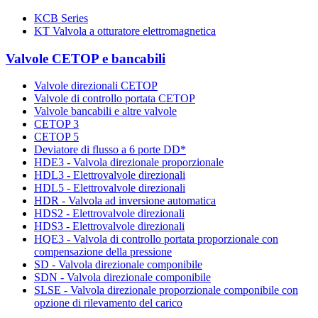
KCB Series
KT Valvola a otturatore elettromagnetica
Valvole CETOP e bancabili
Valvole direzionali CETOP
Valvole di controllo portata CETOP
Valvole bancabili e altre valvole
CETOP 3
CETOP 5
Deviatore di flusso a 6 porte DD*
HDE3 - Valvola direzionale proporzionale
HDL3 - Elettrovalvole direzionali
HDL5 - Elettrovalvole direzionali
HDR - Valvola ad inversione automatica
HDS2 - Elettrovalvole direzionali
HDS3 - Elettrovalvole direzionali
HQE3 - Valvola di controllo portata proporzionale con
compensazione della pressione
SD - Valvola direzionale componibile
SDN - Valvola direzionale componibile
SLSE - Valvola direzionale proporzionale componibile con
opzione di rilevamento del carico