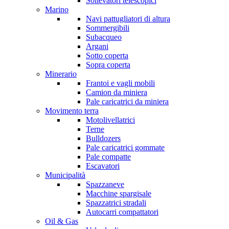
Sollevatori telescopici
Marino
Navi pattugliatori di altura
Sommergibili
Subacqueo
Argani
Sotto coperta
Sopra coperta
Minerario
Frantoi e vagli mobili
Camion da miniera
Pale caricatrici da miniera
Movimento terra
Motolivellatrici
Terne
Bulldozers
Pale caricatrici gommate
Pale compatte
Escavatori
Municipalità
Spazzaneve
Macchine spargisale
Spazzatrici stradali
Autocarri compattatori
Oil & Gas