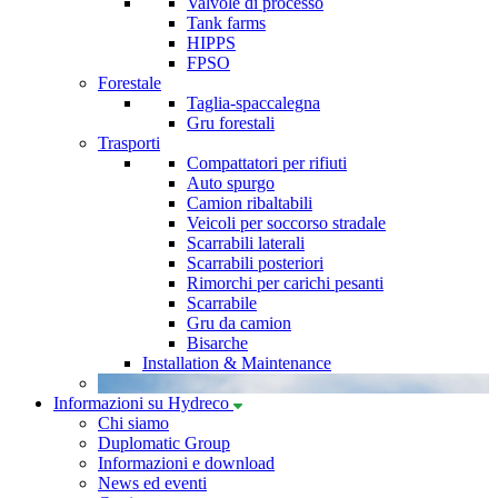
Valvole di processo
Tank farms
HIPPS
FPSO
Forestale
Taglia-spaccalegna
Gru forestali
Trasporti
Compattatori per rifiuti
Auto spurgo
Camion ribaltabili
Veicoli per soccorso stradale
Scarrabili laterali
Scarrabili posteriori
Rimorchi per carichi pesanti
Scarrabile
Gru da camion
Bisarche
Installation & Maintenance
Informazioni su Hydreco
Chi siamo
Duplomatic Group
Informazioni e download
News ed eventi