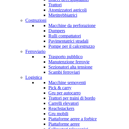
Trattori
Atomizzatori agricoli
Mietitrebbiatrici
Costruzioni
Macchine da perforazione
Dumpers
Rulli compattatori
Pavimentatrici stradali
Pompe per il calcestruzzo
Ferroviario
Trasporto pubblico
Manutenzione ferrovie
Sezionatori alta tensione
Scambi ferroviari
Logistica
Macchine semoventi
Pick & carry
Gru per autocarro
Trattori per traini di bordo
Carrelli elevatori
Reachstackers
Gru mobili
Piattaforme aeree a forbice
Piattaforme aeree