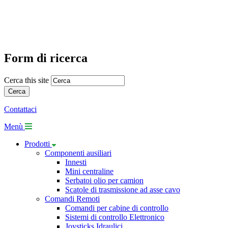
Form di ricerca
Cerca this site
Contattaci
Menù
Prodotti
Componenti ausiliari
Innesti
Mini centraline
Serbatoi olio per camion
Scatole di trasmissione ad asse cavo
Comandi Remoti
Comandi per cabine di controllo
Sistemi di controllo Elettronico
Joysticks Idraulici