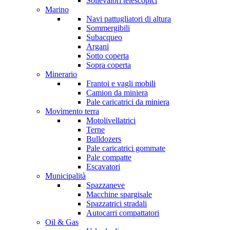
Sollevatori telescopici
Marino
Navi pattugliatori di altura
Sommergibili
Subacqueo
Argani
Sotto coperta
Sopra coperta
Minerario
Frantoi e vagli mobili
Camion da miniera
Pale caricatrici da miniera
Movimento terra
Motolivellatrici
Terne
Bulldozers
Pale caricatrici gommate
Pale compatte
Escavatori
Municipalità
Spazzaneve
Macchine spargisale
Spazzatrici stradali
Autocarri compattatori
Oil & Gas