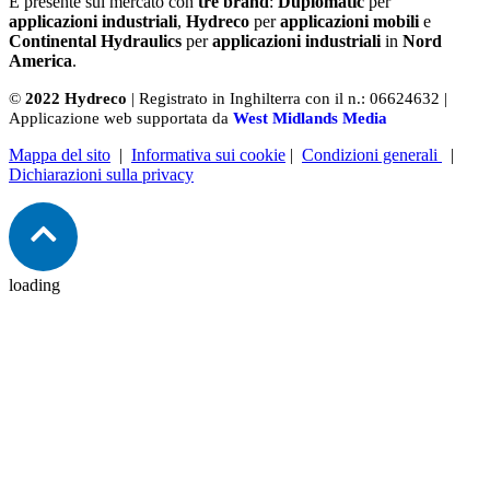
È presente sul mercato con
tre brand
:
Duplomatic
per
applicazioni industriali
,
Hydreco
per
applicazioni mobili
e
Continental Hydraulics
per
applicazioni industriali
in
Nord
America
.
©
2022 Hydreco
| Registrato in Inghilterra con il n.: 06624632 |
Applicazione web supportata da
West Midlands Media
Mappa del sito
|
Informativa sui cookie
|
Condizioni generali
|
Dichiarazioni sulla privacy
loading