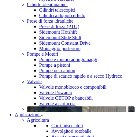
Cilindri oleodinamici
Cilindri telescopici
Cilindri a doppio effetto
Prese di forza idrauliche
Prese di forza (PTO)
Sidemount Hotshift
Sidemount Slide Shift
Sidemount Constant Drive
Montaggio posteriore
Pompe e Motori
Pompe e motori ad ingranaggi
Pompe a pistoni
Pompe per camion
Pompe di scarico rapido e a secco Hydreco
Valvole
Valvole monoblocco e componibili
Valvole Powauto
Valvole CETOP e bancabili
Valvole a cartuccia
Applicazioni
Agricoltura
Carri miscelatori
Avvolgitori rotoballe
Bracci decespugliatori