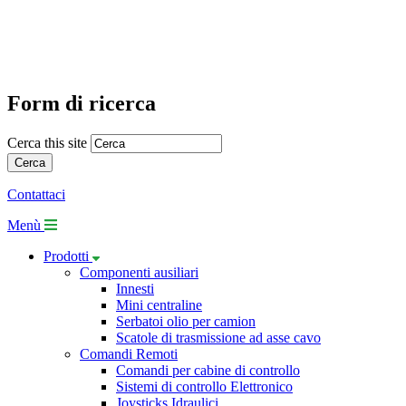
Form di ricerca
Cerca this site
Contattaci
Menù
Prodotti
Componenti ausiliari
Innesti
Mini centraline
Serbatoi olio per camion
Scatole di trasmissione ad asse cavo
Comandi Remoti
Comandi per cabine di controllo
Sistemi di controllo Elettronico
Joysticks Idraulici