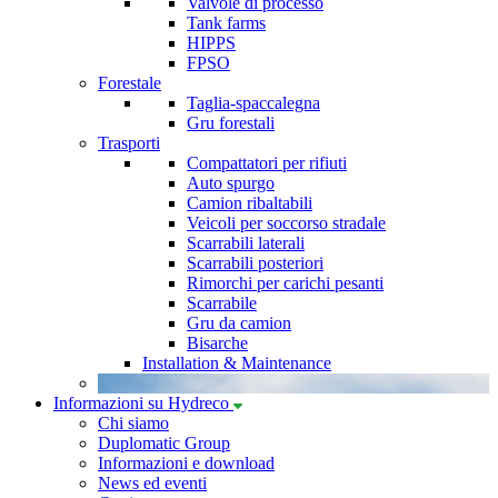
Valvole di processo
Tank farms
HIPPS
FPSO
Forestale
Taglia-spaccalegna
Gru forestali
Trasporti
Compattatori per rifiuti
Auto spurgo
Camion ribaltabili
Veicoli per soccorso stradale
Scarrabili laterali
Scarrabili posteriori
Rimorchi per carichi pesanti
Scarrabile
Gru da camion
Bisarche
Installation & Maintenance
Informazioni su Hydreco
Chi siamo
Duplomatic Group
Informazioni e download
News ed eventi