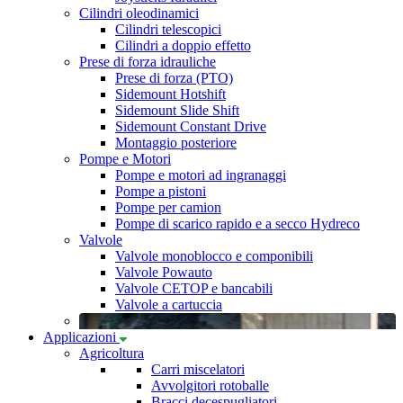
Cilindri oleodinamici
Cilindri telescopici
Cilindri a doppio effetto
Prese di forza idrauliche
Prese di forza (PTO)
Sidemount Hotshift
Sidemount Slide Shift
Sidemount Constant Drive
Montaggio posteriore
Pompe e Motori
Pompe e motori ad ingranaggi
Pompe a pistoni
Pompe per camion
Pompe di scarico rapido e a secco Hydreco
Valvole
Valvole monoblocco e componibili
Valvole Powauto
Valvole CETOP e bancabili
Valvole a cartuccia
Applicazioni
Agricoltura
Carri miscelatori
Avvolgitori rotoballe
Bracci decespugliatori