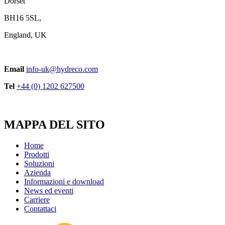
Dorset
BH16 5SL,
England, UK
Email
info-uk@hydreco.com
Tel
+44 (0) 1202 627500
MAPPA DEL SITO
Home
Prodotti
Soluzioni
Azienda
Informazioni e download
News ed eventi
Carriere
Contattaci