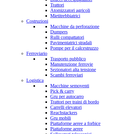
Trattori
Atomizzatori agricoli
Mietitrebbiatrici
Costruzioni
Macchine da perforazione
Dumpers
Rulli compattatori
Pavimentatrici stradali
Pompe per il calcestruzzo
Ferroviario
Trasporto pubblico
Manutenzione ferrovie
Sezionatori alta tensione
Scambi ferroviari
Logistica
Macchine semoventi
Pick & carry
Gru per autocarro
Trattori per traini di bordo
Carrelli elevatori
Reachstackers
Gru mobili
Piattaforme aeree a forbice
Piattaforme aeree