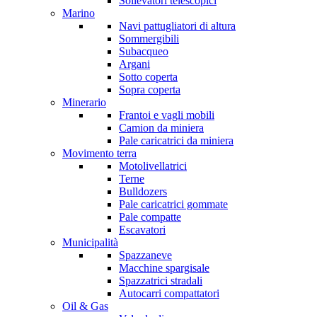
Sollevatori telescopici
Marino
Navi pattugliatori di altura
Sommergibili
Subacqueo
Argani
Sotto coperta
Sopra coperta
Minerario
Frantoi e vagli mobili
Camion da miniera
Pale caricatrici da miniera
Movimento terra
Motolivellatrici
Terne
Bulldozers
Pale caricatrici gommate
Pale compatte
Escavatori
Municipalità
Spazzaneve
Macchine spargisale
Spazzatrici stradali
Autocarri compattatori
Oil & Gas