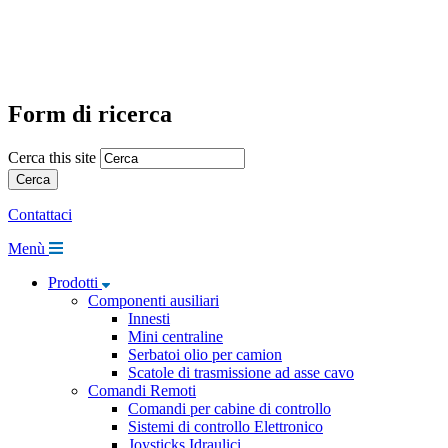
Form di ricerca
Cerca this site
Contattaci
Menù
Prodotti
Componenti ausiliari
Innesti
Mini centraline
Serbatoi olio per camion
Scatole di trasmissione ad asse cavo
Comandi Remoti
Comandi per cabine di controllo
Sistemi di controllo Elettronico
Joysticks Idraulici