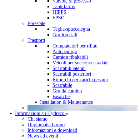
Valvole di processo
Tank farms
HIPPS
FPSO
Forestale
Taglia-spaccalegna
Gru forestali
Trasporti
Compattatori per rifiuti
Auto spurgo
Camion ribaltabili
Veicoli per soccorso stradale
Scarrabili laterali
Scarrabili posteriori
Rimorchi per carichi pesanti
Scarrabile
Gru da camion
Bisarche
Installation & Maintenance
Informazioni su Hydreco
Chi siamo
Duplomatic Group
Informazioni e download
News ed eventi