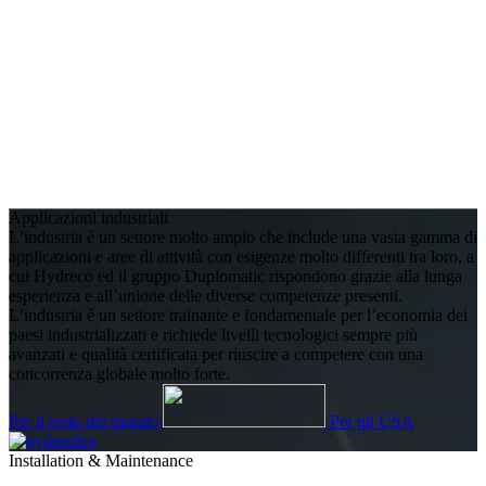
Applicazioni industriali
L’industria è un settore molto ampio che include una vasta gamma di
applicazioni e aree di attività con esigenze molto differenti tra loro, a
cui Hydreco ed il gruppo Duplomatic rispondono grazie alla lunga
esperienza e all’unione delle diverse competenze presenti.
L’industria è un settore trainante e fondamentale per l’economia dei
paesi industrializzati e richiede livelli tecnologici sempre più
avanzati e qualità certificata per riuscire a competere con una
concorrenza globale molto forte.
Per il resto del mondo
Per gli USA
Installation & Maintenance