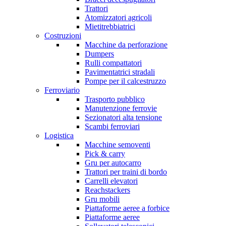
Trattori
Atomizzatori agricoli
Mietitrebbiatrici
Costruzioni
Macchine da perforazione
Dumpers
Rulli compattatori
Pavimentatrici stradali
Pompe per il calcestruzzo
Ferroviario
Trasporto pubblico
Manutenzione ferrovie
Sezionatori alta tensione
Scambi ferroviari
Logistica
Macchine semoventi
Pick & carry
Gru per autocarro
Trattori per traini di bordo
Carrelli elevatori
Reachstackers
Gru mobili
Piattaforme aeree a forbice
Piattaforme aeree