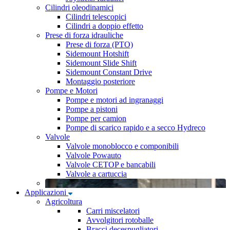
Cilindri oleodinamici
Cilindri telescopici
Cilindri a doppio effetto
Prese di forza idrauliche
Prese di forza (PTO)
Sidemount Hotshift
Sidemount Slide Shift
Sidemount Constant Drive
Montaggio posteriore
Pompe e Motori
Pompe e motori ad ingranaggi
Pompe a pistoni
Pompe per camion
Pompe di scarico rapido e a secco Hydreco
Valvole
Valvole monoblocco e componibili
Valvole Powauto
Valvole CETOP e bancabili
Valvole a cartuccia
Applicazioni
Agricoltura
Carri miscelatori
Avvolgitori rotoballe
Bracci decespugliatori