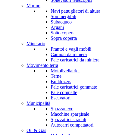
Sollevatori telescopici
Marino
Navi pattugliatori di altura
Sommergibili
Subacqueo
Argani
Sotto coperta
Sopra coperta
Minerario
Frantoi e vagli mobili
Camion da miniera
Pale caricatrici da miniera
Movimento terra
Motolivellatrici
Terne
Bulldozers
Pale caricatrici gommate
Pale compatte
Escavatori
Municipalità
Spazzaneve
Macchine spargisale
Spazzatrici stradali
Autocarri compattatori
Oil & Gas