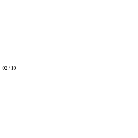
02
/
10
Buon Compleanno Duplomatic!
Approfondisci