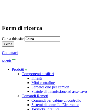
Form di ricerca
Cerca this site
Contattaci
Menù
Prodotti
Componenti ausiliari
Innesti
Mini centraline
Serbatoi olio per camion
Scatole di trasmissione ad asse cavo
Comandi Remoti
Comandi per cabine di controllo
Sistemi di controllo Elettronico
Joysticks Idraulici