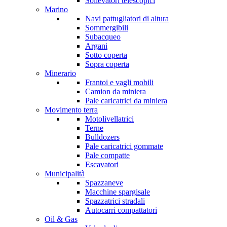
Sollevatori telescopici
Marino
Navi pattugliatori di altura
Sommergibili
Subacqueo
Argani
Sotto coperta
Sopra coperta
Minerario
Frantoi e vagli mobili
Camion da miniera
Pale caricatrici da miniera
Movimento terra
Motolivellatrici
Terne
Bulldozers
Pale caricatrici gommate
Pale compatte
Escavatori
Municipalità
Spazzaneve
Macchine spargisale
Spazzatrici stradali
Autocarri compattatori
Oil & Gas