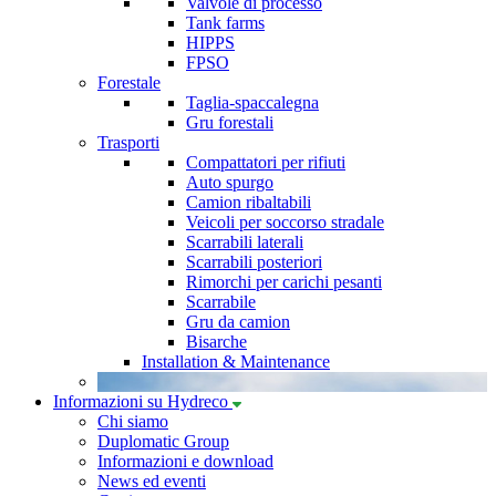
Valvole di processo
Tank farms
HIPPS
FPSO
Forestale
Taglia-spaccalegna
Gru forestali
Trasporti
Compattatori per rifiuti
Auto spurgo
Camion ribaltabili
Veicoli per soccorso stradale
Scarrabili laterali
Scarrabili posteriori
Rimorchi per carichi pesanti
Scarrabile
Gru da camion
Bisarche
Installation & Maintenance
Informazioni su Hydreco
Chi siamo
Duplomatic Group
Informazioni e download
News ed eventi