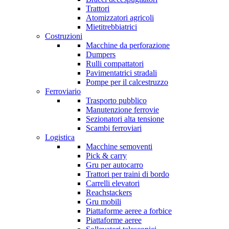
Trattori
Atomizzatori agricoli
Mietitrebbiatrici
Costruzioni
Macchine da perforazione
Dumpers
Rulli compattatori
Pavimentatrici stradali
Pompe per il calcestruzzo
Ferroviario
Trasporto pubblico
Manutenzione ferrovie
Sezionatori alta tensione
Scambi ferroviari
Logistica
Macchine semoventi
Pick & carry
Gru per autocarro
Trattori per traini di bordo
Carrelli elevatori
Reachstackers
Gru mobili
Piattaforme aeree a forbice
Piattaforme aeree