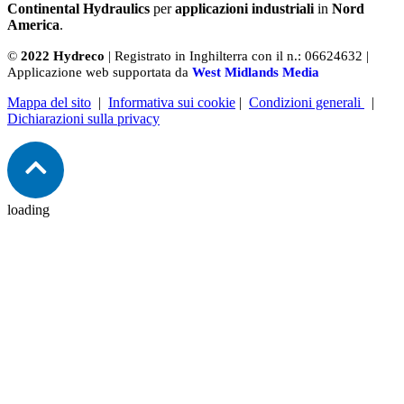
Continental Hydraulics
per
applicazioni industriali
in
Nord
America
.
©
2022 Hydreco
| Registrato in Inghilterra con il n.: 06624632 |
Applicazione web supportata da
West Midlands Media
Mappa del sito
|
Informativa sui cookie
|
Condizioni generali
|
Dichiarazioni sulla privacy
loading