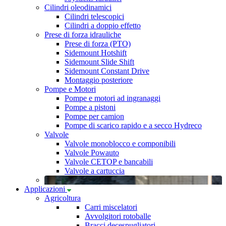
Cilindri oleodinamici
Cilindri telescopici
Cilindri a doppio effetto
Prese di forza idrauliche
Prese di forza (PTO)
Sidemount Hotshift
Sidemount Slide Shift
Sidemount Constant Drive
Montaggio posteriore
Pompe e Motori
Pompe e motori ad ingranaggi
Pompe a pistoni
Pompe per camion
Pompe di scarico rapido e a secco Hydreco
Valvole
Valvole monoblocco e componibili
Valvole Powauto
Valvole CETOP e bancabili
Valvole a cartuccia
Applicazioni
Agricoltura
Carri miscelatori
Avvolgitori rotoballe
Bracci decespugliatori