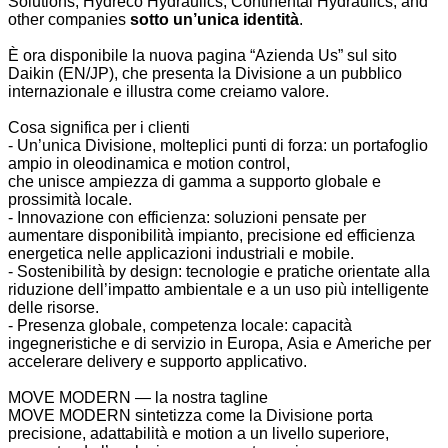
Solutions,
Hydreco
Hydraulics, Continental Hydraulics, and
other companies
sotto
un’unica
identità
.
È ora disponibile la nuova pagina “Azienda
Us
” sul sito
Daikin (EN/JP), che presenta la Divisione a un pubblico
internazionale e illustra come creiamo valore.
Cosa significa per i clienti
- Un’unica Divisione, molteplici punti di forza: un portafoglio
ampio in oleodinamica e
motion
control,
che unisce ampiezza di gamma a supporto globale e
prossimità locale.
- Innovazione con efficienza: soluzioni pensate per
aumentare disponibilità impianto, precisione ed efficienza
energetica nelle applicazioni industriali e mobile.
- Sostenibilità by design: tecnologie e pratiche orientate alla
riduzione dell’impatto ambientale e a un uso più intelligente
delle risorse.
- Presenza globale, competenza locale: capacità
ingegneristiche e di servizio in Europa, Asia e Americhe per
accelerare delivery e supporto applicativo.
MOVE MODERN — la nostra tagline
MOVE MODERN sintetizza come la Divisione porta
precisione, adattabilità e
motion
a un livello superiore,