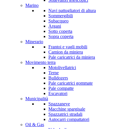
Sollevatori telescopici
Marino
Navi pattugliatori di altura
Sommergibili
Subacqueo
Argani
Sotto coperta
Sopra coperta
Minerario
Frantoi e vagli mobili
Camion da miniera
Pale caricatrici da miniera
Movimento terra
Motolivellatrici
Terne
Bulldozers
Pale caricatrici gommate
Pale compatte
Escavatori
Municipalità
Spazzaneve
Macchine spargisale
Spazzatrici stradali
Autocarri compattatori
Oil & Gas