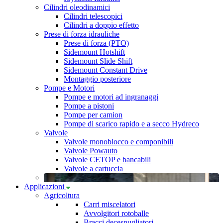
Cilindri oleodinamici
Cilindri telescopici
Cilindri a doppio effetto
Prese di forza idrauliche
Prese di forza (PTO)
Sidemount Hotshift
Sidemount Slide Shift
Sidemount Constant Drive
Montaggio posteriore
Pompe e Motori
Pompe e motori ad ingranaggi
Pompe a pistoni
Pompe per camion
Pompe di scarico rapido e a secco Hydreco
Valvole
Valvole monoblocco e componibili
Valvole Powauto
Valvole CETOP e bancabili
Valvole a cartuccia
Applicazioni
Agricoltura
Carri miscelatori
Avvolgitori rotoballe
Bracci decespugliatori