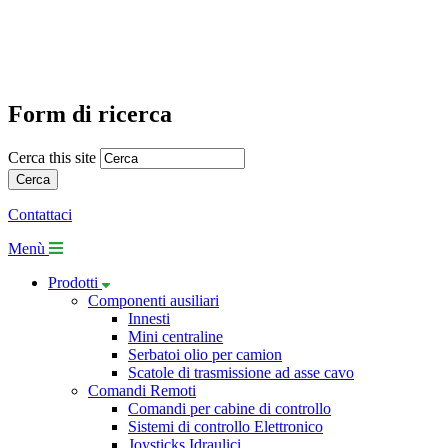
Form di ricerca
Cerca this site
Contattaci
Menù
Prodotti
Componenti ausiliari
Innesti
Mini centraline
Serbatoi olio per camion
Scatole di trasmissione ad asse cavo
Comandi Remoti
Comandi per cabine di controllo
Sistemi di controllo Elettronico
Joysticks Idraulici