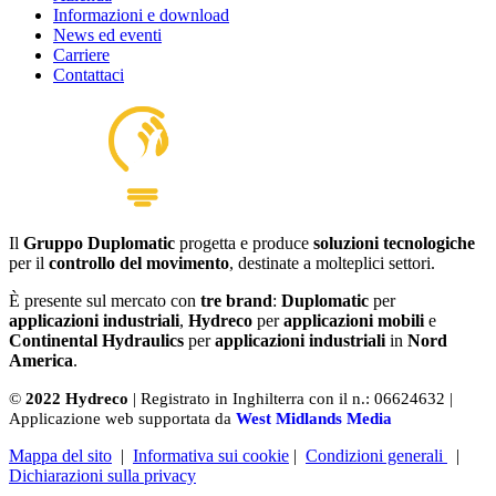
Informazioni e download
News ed eventi
Carriere
Contattaci
Il
Gruppo Duplomatic
progetta e produce
soluzioni tecnologiche
per il
controllo del movimento
, destinate a molteplici settori.
È presente sul mercato con
tre brand
:
Duplomatic
per
applicazioni industriali
,
Hydreco
per
applicazioni mobili
e
Continental Hydraulics
per
applicazioni industriali
in
Nord
America
.
©
2022 Hydreco
| Registrato in Inghilterra con il n.: 06624632 |
Applicazione web supportata da
West Midlands Media
Mappa del sito
|
Informativa sui cookie
|
Condizioni generali
|
Dichiarazioni sulla privacy