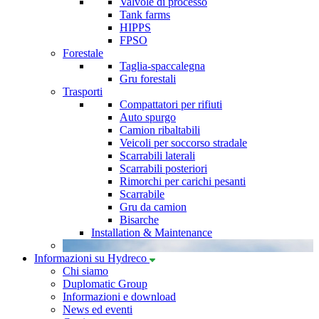
Valvole di processo
Tank farms
HIPPS
FPSO
Forestale
Taglia-spaccalegna
Gru forestali
Trasporti
Compattatori per rifiuti
Auto spurgo
Camion ribaltabili
Veicoli per soccorso stradale
Scarrabili laterali
Scarrabili posteriori
Rimorchi per carichi pesanti
Scarrabile
Gru da camion
Bisarche
Installation & Maintenance
Informazioni su Hydreco
Chi siamo
Duplomatic Group
Informazioni e download
News ed eventi