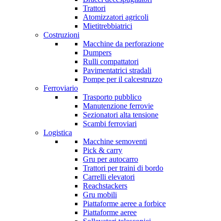
Trattori
Atomizzatori agricoli
Mietitrebbiatrici
Costruzioni
Macchine da perforazione
Dumpers
Rulli compattatori
Pavimentatrici stradali
Pompe per il calcestruzzo
Ferroviario
Trasporto pubblico
Manutenzione ferrovie
Sezionatori alta tensione
Scambi ferroviari
Logistica
Macchine semoventi
Pick & carry
Gru per autocarro
Trattori per traini di bordo
Carrelli elevatori
Reachstackers
Gru mobili
Piattaforme aeree a forbice
Piattaforme aeree