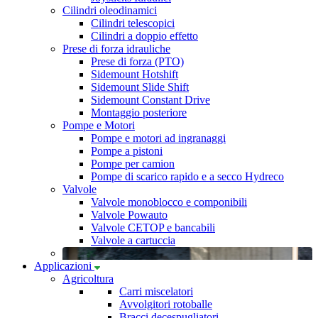
Cilindri oleodinamici
Cilindri telescopici
Cilindri a doppio effetto
Prese di forza idrauliche
Prese di forza (PTO)
Sidemount Hotshift
Sidemount Slide Shift
Sidemount Constant Drive
Montaggio posteriore
Pompe e Motori
Pompe e motori ad ingranaggi
Pompe a pistoni
Pompe per camion
Pompe di scarico rapido e a secco Hydreco
Valvole
Valvole monoblocco e componibili
Valvole Powauto
Valvole CETOP e bancabili
Valvole a cartuccia
Applicazioni
Agricoltura
Carri miscelatori
Avvolgitori rotoballe
Bracci decespugliatori