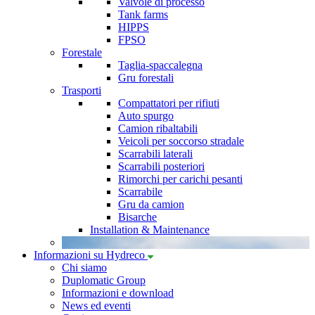
Valvole di processo
Tank farms
HIPPS
FPSO
Forestale
Taglia-spaccalegna
Gru forestali
Trasporti
Compattatori per rifiuti
Auto spurgo
Camion ribaltabili
Veicoli per soccorso stradale
Scarrabili laterali
Scarrabili posteriori
Rimorchi per carichi pesanti
Scarrabile
Gru da camion
Bisarche
Installation & Maintenance
Informazioni su Hydreco
Chi siamo
Duplomatic Group
Informazioni e download
News ed eventi