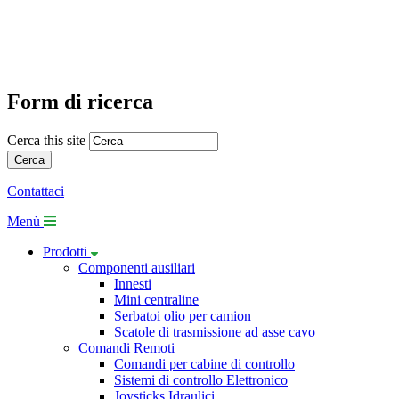
Form di ricerca
Cerca this site
Contattaci
Menù
Prodotti
Componenti ausiliari
Innesti
Mini centraline
Serbatoi olio per camion
Scatole di trasmissione ad asse cavo
Comandi Remoti
Comandi per cabine di controllo
Sistemi di controllo Elettronico
Joysticks Idraulici