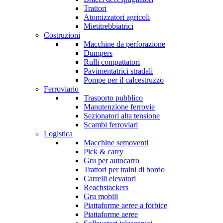
Trattori
Atomizzatori agricoli
Mietitrebbiatrici
Costruzioni
Macchine da perforazione
Dumpers
Rulli compattatori
Pavimentatrici stradali
Pompe per il calcestruzzo
Ferroviario
Trasporto pubblico
Manutenzione ferrovie
Sezionatori alta tensione
Scambi ferroviari
Logistica
Macchine semoventi
Pick & carry
Gru per autocarro
Trattori per traini di bordo
Carrelli elevatori
Reachstackers
Gru mobili
Piattaforme aeree a forbice
Piattaforme aeree