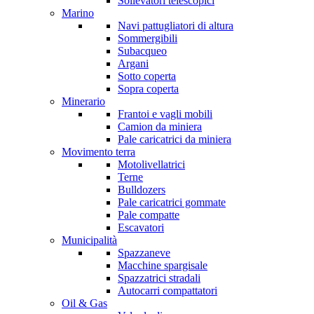
Sollevatori telescopici
Marino
Navi pattugliatori di altura
Sommergibili
Subacqueo
Argani
Sotto coperta
Sopra coperta
Minerario
Frantoi e vagli mobili
Camion da miniera
Pale caricatrici da miniera
Movimento terra
Motolivellatrici
Terne
Bulldozers
Pale caricatrici gommate
Pale compatte
Escavatori
Municipalità
Spazzaneve
Macchine spargisale
Spazzatrici stradali
Autocarri compattatori
Oil & Gas