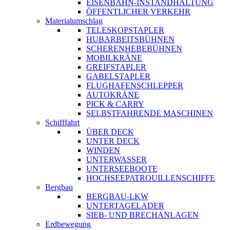
EISENBAHN-INSTANDHALTUNG
ÖFFENTLICHER VERKEHR
Materialumschlag
TELESKOPSTAPLER
HUBARBEITSBÜHNEN
SCHERENHEBEBÜHNEN
MOBILKRÄNE
GREIFSTAPLER
GABELSTAPLER
FLUGHAFENSCHLEPPER
AUTOKRÄNE
PICK & CARRY
SELBSTFAHRENDE MASCHINEN
Schifffahrt
ÜBER DECK
UNTER DECK
WINDEN
UNTERWASSER
UNTERSEEBOOTE
HOCHSEEPATROUILLENSCHIFFE
Bergbau
BERGBAU-LKW
UNTERTAGELADER
SIEB- UND BRECHANLAGEN
Erdbewegung