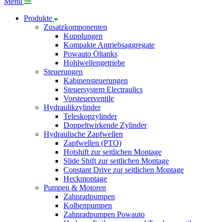
Menü
Produkte
Zusatzkomponenten
Kupplungen
Kompakte Antriebsaggregate
Powauto Öltanks
Hohlwellengetriebe
Steuerungen
Kabinensteuerungen
Steuersystem Electraulics
Vorsteuerventile
Hydraulikzylinder
Teleskopzylinder
Doppeltwirkende Zylinder
Hydraulische Zapfwellen
Zapfwellen (PTO)
Hotshift zur seitlichen Montage
Slide Shift zur seitlichen Montage
Constant Drive zur seitlichen Montage
Heckmontage
Pumpen & Motoren
Zahnradpumpen
Kolbenpumpen
Zahnradpumpen Powauto