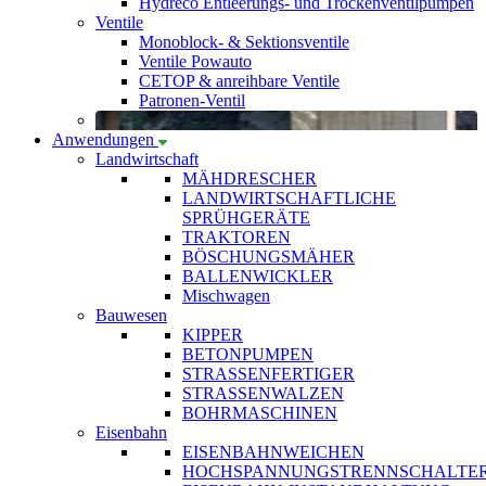
Hydreco Entleerungs- und Trockenventilpumpen
Ventile
Monoblock- & Sektionsventile
Ventile Powauto
CETOP & anreihbare Ventile
Patronen-Ventil
Anwendungen
Landwirtschaft
MÄHDRESCHER
LANDWIRTSCHAFTLICHE
SPRÜHGERÄTE
TRAKTOREN
BÖSCHUNGSMÄHER
BALLENWICKLER
Mischwagen
Bauwesen
KIPPER
BETONPUMPEN
STRASSENFERTIGER
STRASSENWALZEN
BOHRMASCHINEN
Eisenbahn
EISENBAHNWEICHEN
HOCHSPANNUNGSTRENNSCHALTE