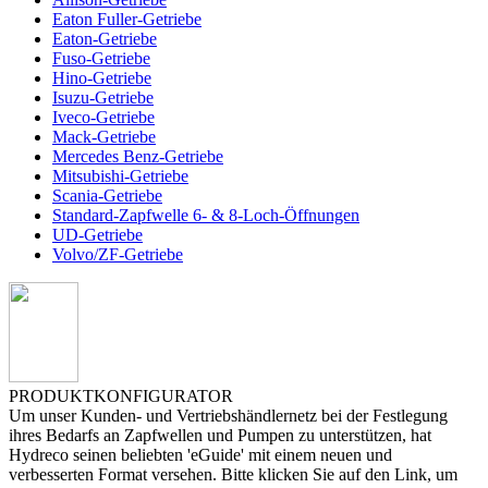
Eaton Fuller-Getriebe
Eaton-Getriebe
Fuso-Getriebe
Hino-Getriebe
Isuzu-Getriebe
Iveco-Getriebe
Mack-Getriebe
Mercedes Benz-Getriebe
Mitsubishi-Getriebe
Scania-Getriebe
Standard-Zapfwelle 6- & 8-Loch-Öffnungen
UD-Getriebe
Volvo/ZF-Getriebe
PRODUKTKONFIGURATOR
Um unser Kunden- und Vertriebshändlernetz bei der Festlegung
ihres Bedarfs an Zapfwellen und Pumpen zu unterstützen, hat
Hydreco seinen beliebten 'eGuide' mit einem neuen und
verbesserten Format versehen. Bitte klicken Sie auf den Link, um