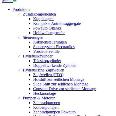
Menü
Produkte
Zusatzkomponenten
Kupplungen
Kompakte Antriebsaggregate
Powauto Öltanks
Hohlwellengetriebe
Steuerungen
Kabinensteuerungen
Steuersystem Electraulics
Vorsteuerventile
Hydraulikzylinder
Teleskopzylinder
Doppeltwirkende Zylinder
Hydraulische Zapfwellen
Zapfwellen (PTO)
Hotshift zur seitlichen Montage
Slide Shift zur seitlichen Montage
Constant Drive zur seitlichen Montage
Heckmontage
Pumpen & Motoren
Zahnradpumpen
Kolbenpumpen
Zahnradpumpen Powauto