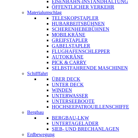
EISENBAHN-INSTANDHALTUNG
ÖFFENTLICHER VERKEHR
Materialumschlag
TELESKOPSTAPLER
HUBARBEITSBÜHNEN
SCHERENHEBEBÜHNEN
MOBILKRÄNE
GREIFSTAPLER
GABELSTAPLER
FLUGHAFENSCHLEPPER
AUTOKRÄNE
PICK & CARRY
SELBSTFAHRENDE MASCHINEN
Schifffahrt
ÜBER DECK
UNTER DECK
WINDEN
UNTERWASSER
UNTERSEEBOOTE
HOCHSEEPATROUILLENSCHIFFE
Bergbau
BERGBAU-LKW
UNTERTAGELADER
SIEB- UND BRECHANLAGEN
Erdbewegung