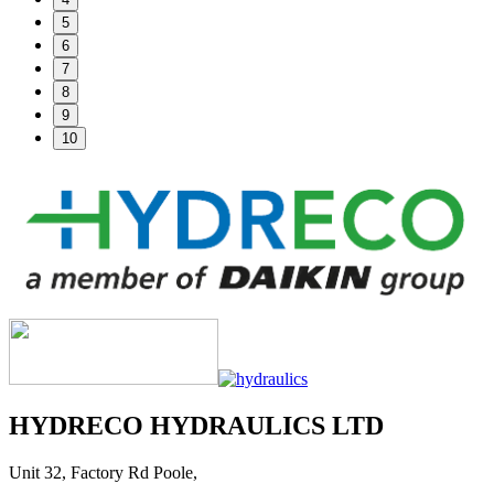
5
6
7
8
9
10
HYDRECO HYDRAULICS LTD
Unit 32, Factory Rd Poole,