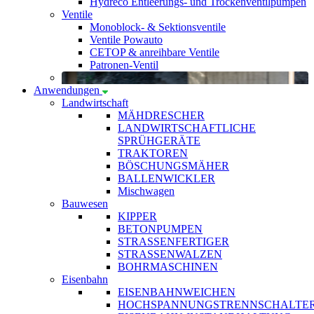
Hydreco Entleerungs- und Trockenventilpumpen
Ventile
Monoblock- & Sektionsventile
Ventile Powauto
CETOP & anreihbare Ventile
Patronen-Ventil
Anwendungen
Landwirtschaft
MÄHDRESCHER
LANDWIRTSCHAFTLICHE
SPRÜHGERÄTE
TRAKTOREN
BÖSCHUNGSMÄHER
BALLENWICKLER
Mischwagen
Bauwesen
KIPPER
BETONPUMPEN
STRASSENFERTIGER
STRASSENWALZEN
BOHRMASCHINEN
Eisenbahn
EISENBAHNWEICHEN
HOCHSPANNUNGSTRENNSCHALTE