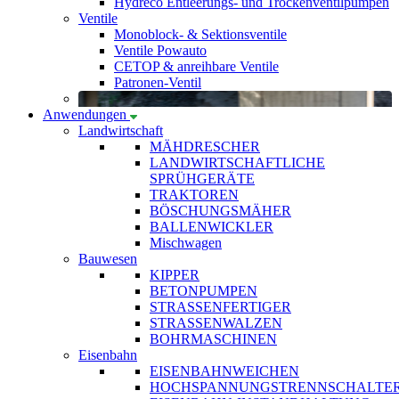
Hydreco Entleerungs- und Trockenventilpumpen
Ventile
Monoblock- & Sektionsventile
Ventile Powauto
CETOP & anreihbare Ventile
Patronen-Ventil
Anwendungen
Landwirtschaft
MÄHDRESCHER
LANDWIRTSCHAFTLICHE
SPRÜHGERÄTE
TRAKTOREN
BÖSCHUNGSMÄHER
BALLENWICKLER
Mischwagen
Bauwesen
KIPPER
BETONPUMPEN
STRASSENFERTIGER
STRASSENWALZEN
BOHRMASCHINEN
Eisenbahn
EISENBAHNWEICHEN
HOCHSPANNUNGSTRENNSCHALTE