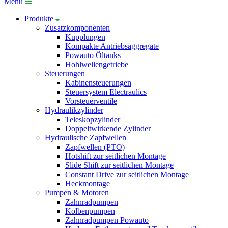
Menü
Produkte
Zusatzkomponenten
Kupplungen
Kompakte Antriebsaggregate
Powauto Öltanks
Hohlwellengetriebe
Steuerungen
Kabinensteuerungen
Steuersystem Electraulics
Vorsteuerventile
Hydraulikzylinder
Teleskopzylinder
Doppeltwirkende Zylinder
Hydraulische Zapfwellen
Zapfwellen (PTO)
Hotshift zur seitlichen Montage
Slide Shift zur seitlichen Montage
Constant Drive zur seitlichen Montage
Heckmontage
Pumpen & Motoren
Zahnradpumpen
Kolbenpumpen
Zahnradpumpen Powauto