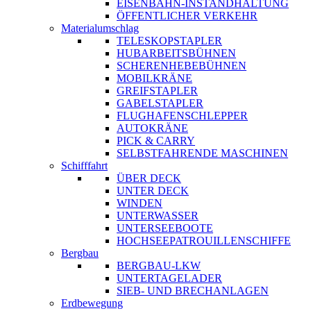
EISENBAHN-INSTANDHALTUNG
ÖFFENTLICHER VERKEHR
Materialumschlag
TELESKOPSTAPLER
HUBARBEITSBÜHNEN
SCHERENHEBEBÜHNEN
MOBILKRÄNE
GREIFSTAPLER
GABELSTAPLER
FLUGHAFENSCHLEPPER
AUTOKRÄNE
PICK & CARRY
SELBSTFAHRENDE MASCHINEN
Schifffahrt
ÜBER DECK
UNTER DECK
WINDEN
UNTERWASSER
UNTERSEEBOOTE
HOCHSEEPATROUILLENSCHIFFE
Bergbau
BERGBAU-LKW
UNTERTAGELADER
SIEB- UND BRECHANLAGEN
Erdbewegung