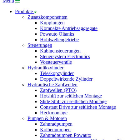
Menü
Produkte
Zusatzkomponenten
Kupplungen
Kompakte Antriebsaggregate
Powauto Öltanks
Hohlwellengetriebe
Steuerungen
Kabinensteuerungen
Steuersystem Electraulics
Vorsteuerventile
Hydraulikzylinder
Teleskopzylinder
Doppeltwirkende Zylinder
Hydraulische Zapfwellen
Zapfwellen (PTO)
Hotshift zur seitlichen Montage
Slide Shift zur seitlichen Montage
Constant Drive zur seitlichen Montage
Heckmontage
Pumpen & Motoren
Zahnradpumpen
Kolbenpumpen
Zahnradpumpen Powauto