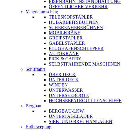
EISENBAHN-INSTANDHALTUNG
ÖFFENTLICHER VERKEHR
Materialumschlag
TELESKOPSTAPLER
HUBARBEITSBÜHNEN
SCHERENHEBEBÜHNEN
MOBILKRÄNE
GREIFSTAPLER
GABELSTAPLER
FLUGHAFENSCHLEPPER
AUTOKRÄNE
PICK & CARRY
SELBSTFAHRENDE MASCHINEN
Schifffahrt
ÜBER DECK
UNTER DECK
WINDEN
UNTERWASSER
UNTERSEEBOOTE
HOCHSEEPATROUILLENSCHIFFE
Bergbau
BERGBAU-LKW
UNTERTAGELADER
SIEB- UND BRECHANLAGEN
Erdbewegung