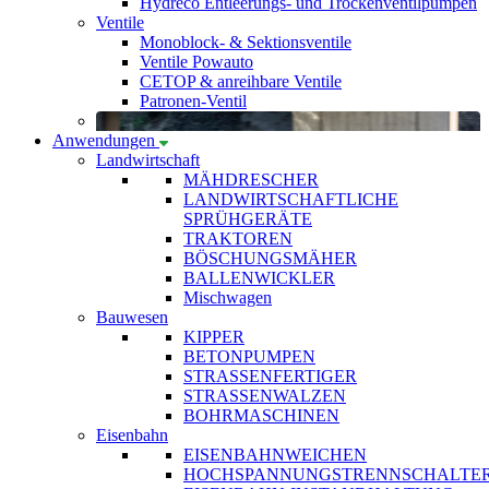
Hydreco Entleerungs- und Trockenventilpumpen
Ventile
Monoblock- & Sektionsventile
Ventile Powauto
CETOP & anreihbare Ventile
Patronen-Ventil
Anwendungen
Landwirtschaft
MÄHDRESCHER
LANDWIRTSCHAFTLICHE
SPRÜHGERÄTE
TRAKTOREN
BÖSCHUNGSMÄHER
BALLENWICKLER
Mischwagen
Bauwesen
KIPPER
BETONPUMPEN
STRASSENFERTIGER
STRASSENWALZEN
BOHRMASCHINEN
Eisenbahn
EISENBAHNWEICHEN
HOCHSPANNUNGSTRENNSCHALTE