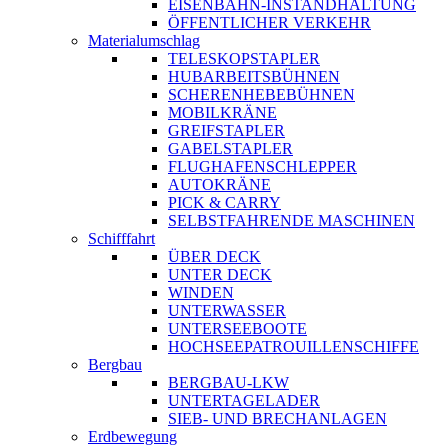
EISENBAHN-INSTANDHALTUNG
ÖFFENTLICHER VERKEHR
Materialumschlag
TELESKOPSTAPLER
HUBARBEITSBÜHNEN
SCHERENHEBEBÜHNEN
MOBILKRÄNE
GREIFSTAPLER
GABELSTAPLER
FLUGHAFENSCHLEPPER
AUTOKRÄNE
PICK & CARRY
SELBSTFAHRENDE MASCHINEN
Schifffahrt
ÜBER DECK
UNTER DECK
WINDEN
UNTERWASSER
UNTERSEEBOOTE
HOCHSEEPATROUILLENSCHIFFE
Bergbau
BERGBAU-LKW
UNTERTAGELADER
SIEB- UND BRECHANLAGEN
Erdbewegung