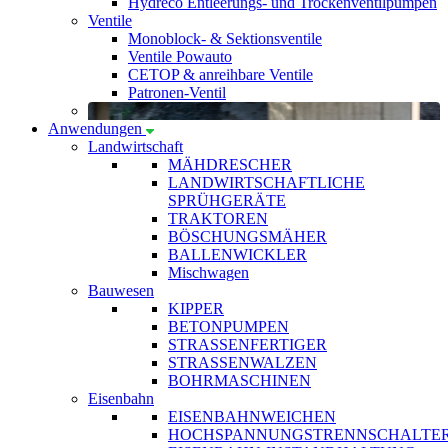
Hydreco Entleerungs- und Trockenventilpumpen
Ventile
Monoblock- & Sektionsventile
Ventile Powauto
CETOP & anreihbare Ventile
Patronen-Ventil
Anwendungen
Landwirtschaft
MÄHDRESCHER
LANDWIRTSCHAFTLICHE
SPRÜHGERÄTE
TRAKTOREN
BÖSCHUNGSMÄHER
BALLENWICKLER
Mischwagen
Bauwesen
KIPPER
BETONPUMPEN
STRASSENFERTIGER
STRASSENWALZEN
BOHRMASCHINEN
Eisenbahn
EISENBAHNWEICHEN
HOCHSPANNUNGSTRENNSCHALTE