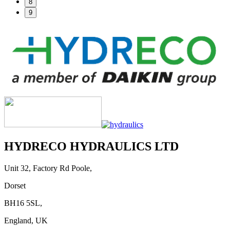
8
9
HYDRECO HYDRAULICS LTD
Unit 32, Factory Rd Poole,
Dorset
BH16 5SL,
England, UK