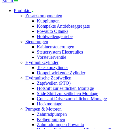
Menü
Produkte
Zusatzkomponenten
Kupplungen
Kompakte Antriebsaggregate
Powauto Öltanks
Hohlwellengetriebe
Steuerungen
Kabinensteuerungen
Steuersystem Electraulics
Vorsteuerventile
Hydraulikzylinder
Teleskopzylinder
Doppeltwirkende Zylinder
Hydraulische Zapfwellen
Zapfwellen (PTO)
Hotshift zur seitlichen Montage
Slide Shift zur seitlichen Montage
Constant Drive zur seitlichen Montage
Heckmontage
Pumpen & Motoren
Zahnradpumpen
Kolbenpumpen
Zahnradpumpen Powauto