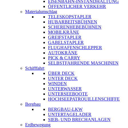
EISENBAHN-INSTANDHALTUNG
ÖFFENTLICHER VERKEHR
Materialumschlag
TELESKOPSTAPLER
HUBARBEITSBÜHNEN
SCHERENHEBEBÜHNEN
MOBILKRÄNE
GREIFSTAPLER
GABELSTAPLER
FLUGHAFENSCHLEPPER
AUTOKRÄNE
PICK & CARRY
SELBSTFAHRENDE MASCHINEN
Schifffahrt
ÜBER DECK
UNTER DECK
WINDEN
UNTERWASSER
UNTERSEEBOOTE
HOCHSEEPATROUILLENSCHIFFE
Bergbau
BERGBAU-LKW
UNTERTAGELADER
SIEB- UND BRECHANLAGEN
Erdbewegung