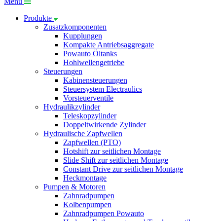
Menü
Produkte
Zusatzkomponenten
Kupplungen
Kompakte Antriebsaggregate
Powauto Öltanks
Hohlwellengetriebe
Steuerungen
Kabinensteuerungen
Steuersystem Electraulics
Vorsteuerventile
Hydraulikzylinder
Teleskopzylinder
Doppeltwirkende Zylinder
Hydraulische Zapfwellen
Zapfwellen (PTO)
Hotshift zur seitlichen Montage
Slide Shift zur seitlichen Montage
Constant Drive zur seitlichen Montage
Heckmontage
Pumpen & Motoren
Zahnradpumpen
Kolbenpumpen
Zahnradpumpen Powauto