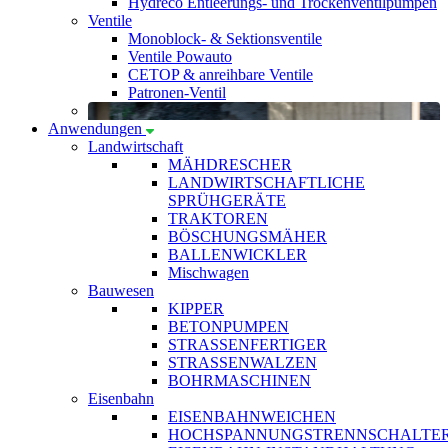
Hydreco Entleerungs- und Trockenventilpumpen
Ventile
Monoblock- & Sektionsventile
Ventile Powauto
CETOP & anreihbare Ventile
Patronen-Ventil
Anwendungen
Landwirtschaft
MÄHDRESCHER
LANDWIRTSCHAFTLICHE
SPRÜHGERÄTE
TRAKTOREN
BÖSCHUNGSMÄHER
BALLENWICKLER
Mischwagen
Bauwesen
KIPPER
BETONPUMPEN
STRASSENFERTIGER
STRASSENWALZEN
BOHRMASCHINEN
Eisenbahn
EISENBAHNWEICHEN
HOCHSPANNUNGSTRENNSCHALTE