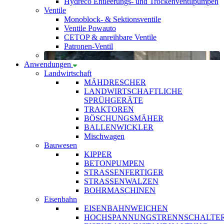
Hydreco Entleerungs- und Trockenventilpumpen
Ventile
Monoblock- & Sektionsventile
Ventile Powauto
CETOP & anreihbare Ventile
Patronen-Ventil
Anwendungen
Landwirtschaft
MÄHDRESCHER
LANDWIRTSCHAFTLICHE
SPRÜHGERÄTE
TRAKTOREN
BÖSCHUNGSMÄHER
BALLENWICKLER
Mischwagen
Bauwesen
KIPPER
BETONPUMPEN
STRASSENFERTIGER
STRASSENWALZEN
BOHRMASCHINEN
Eisenbahn
EISENBAHNWEICHEN
HOCHSPANNUNGSTRENNSCHALTE