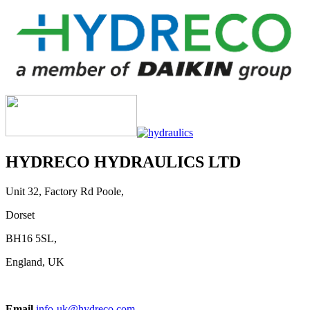
HYDRECO HYDRAULICS LTD
Unit 32, Factory Rd Poole,
Dorset
BH16 5SL,
England, UK
Email
info-uk@hydreco.com