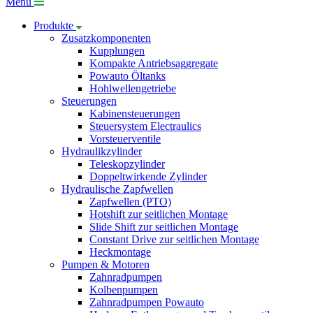
Menü
Produkte
Zusatzkomponenten
Kupplungen
Kompakte Antriebsaggregate
Powauto Öltanks
Hohlwellengetriebe
Steuerungen
Kabinensteuerungen
Steuersystem Electraulics
Vorsteuerventile
Hydraulikzylinder
Teleskopzylinder
Doppeltwirkende Zylinder
Hydraulische Zapfwellen
Zapfwellen (PTO)
Hotshift zur seitlichen Montage
Slide Shift zur seitlichen Montage
Constant Drive zur seitlichen Montage
Heckmontage
Pumpen & Motoren
Zahnradpumpen
Kolbenpumpen
Zahnradpumpen Powauto