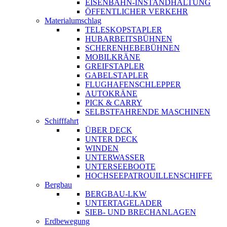
EISENBAHN-INSTANDHALTUNG
ÖFFENTLICHER VERKEHR
Materialumschlag
TELESKOPSTAPLER
HUBARBEITSBÜHNEN
SCHERENHEBEBÜHNEN
MOBILKRÄNE
GREIFSTAPLER
GABELSTAPLER
FLUGHAFENSCHLEPPER
AUTOKRÄNE
PICK & CARRY
SELBSTFAHRENDE MASCHINEN
Schifffahrt
ÜBER DECK
UNTER DECK
WINDEN
UNTERWASSER
UNTERSEEBOOTE
HOCHSEEPATROUILLENSCHIFFE
Bergbau
BERGBAU-LKW
UNTERTAGELADER
SIEB- UND BRECHANLAGEN
Erdbewegung