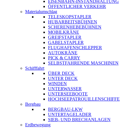
EISENBAHN-INSTANDHALTUNG
ÖFFENTLICHER VERKEHR
Materialumschlag
TELESKOPSTAPLER
HUBARBEITSBÜHNEN
SCHERENHEBEBÜHNEN
MOBILKRÄNE
GREIFSTAPLER
GABELSTAPLER
FLUGHAFENSCHLEPPER
AUTOKRÄNE
PICK & CARRY
SELBSTFAHRENDE MASCHINEN
Schifffahrt
ÜBER DECK
UNTER DECK
WINDEN
UNTERWASSER
UNTERSEEBOOTE
HOCHSEEPATROUILLENSCHIFFE
Bergbau
BERGBAU-LKW
UNTERTAGELADER
SIEB- UND BRECHANLAGEN
Erdbewegung