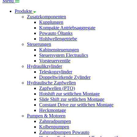
Menü
Produkte
Zusatzkomponenten
Kupplungen
Kompakte Antriebsaggregate
Powauto Öltanks
Hohlwellengetriebe
Steuerungen
Kabinensteuerungen
Steuersystem Electraulics
Vorsteuerventile
Hydraulikzylinder
Teleskopzylinder
Doppeltwirkende Zylinder
Hydraulische Zapfwellen
Zapfwellen (PTO)
Hotshift zur seitlichen Montage
Slide Shift zur seitlichen Montage
Constant Drive zur seitlichen Montage
Heckmontage
Pumpen & Motoren
Zahnradpumpen
Kolbenpumpen
Zahnradpumpen Powauto