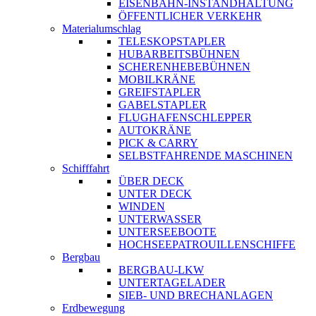
EISENBAHN-INSTANDHALTUNG
ÖFFENTLICHER VERKEHR
Materialumschlag
TELESKOPSTAPLER
HUBARBEITSBÜHNEN
SCHERENHEBEBÜHNEN
MOBILKRÄNE
GREIFSTAPLER
GABELSTAPLER
FLUGHAFENSCHLEPPER
AUTOKRÄNE
PICK & CARRY
SELBSTFAHRENDE MASCHINEN
Schifffahrt
ÜBER DECK
UNTER DECK
WINDEN
UNTERWASSER
UNTERSEEBOOTE
HOCHSEEPATROUILLENSCHIFFE
Bergbau
BERGBAU-LKW
UNTERTAGELADER
SIEB- UND BRECHANLAGEN
Erdbewegung