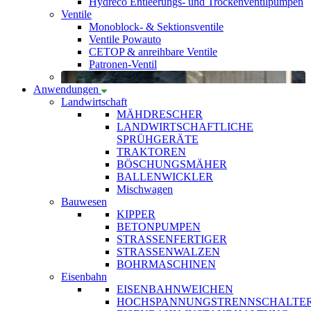
Hydreco Entleerungs- und Trockenventilpumpen
Ventile
Monoblock- & Sektionsventile
Ventile Powauto
CETOP & anreihbare Ventile
Patronen-Ventil
Anwendungen
Landwirtschaft
MÄHDRESCHER
LANDWIRTSCHAFTLICHE
SPRÜHGERÄTE
TRAKTOREN
BÖSCHUNGSMÄHER
BALLENWICKLER
Mischwagen
Bauwesen
KIPPER
BETONPUMPEN
STRASSENFERTIGER
STRASSENWALZEN
BOHRMASCHINEN
Eisenbahn
EISENBAHNWEICHEN
HOCHSPANNUNGSTRENNSCHALTE