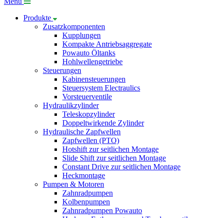
Menü
Produkte
Zusatzkomponenten
Kupplungen
Kompakte Antriebsaggregate
Powauto Öltanks
Hohlwellengetriebe
Steuerungen
Kabinensteuerungen
Steuersystem Electraulics
Vorsteuerventile
Hydraulikzylinder
Teleskopzylinder
Doppeltwirkende Zylinder
Hydraulische Zapfwellen
Zapfwellen (PTO)
Hotshift zur seitlichen Montage
Slide Shift zur seitlichen Montage
Constant Drive zur seitlichen Montage
Heckmontage
Pumpen & Motoren
Zahnradpumpen
Kolbenpumpen
Zahnradpumpen Powauto