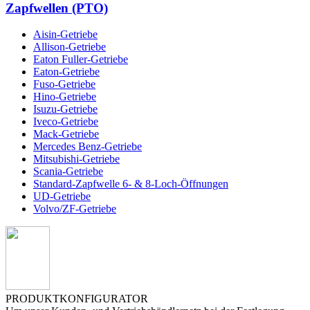
Zapfwellen (PTO)
Aisin-Getriebe
Allison-Getriebe
Eaton Fuller-Getriebe
Eaton-Getriebe
Fuso-Getriebe
Hino-Getriebe
Isuzu-Getriebe
Iveco-Getriebe
Mack-Getriebe
Mercedes Benz-Getriebe
Mitsubishi-Getriebe
Scania-Getriebe
Standard-Zapfwelle 6- & 8-Loch-Öffnungen
UD-Getriebe
Volvo/ZF-Getriebe
PRODUKTKONFIGURATOR