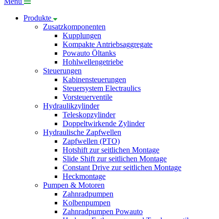
Menü
Produkte
Zusatzkomponenten
Kupplungen
Kompakte Antriebsaggregate
Powauto Öltanks
Hohlwellengetriebe
Steuerungen
Kabinensteuerungen
Steuersystem Electraulics
Vorsteuerventile
Hydraulikzylinder
Teleskopzylinder
Doppeltwirkende Zylinder
Hydraulische Zapfwellen
Zapfwellen (PTO)
Hotshift zur seitlichen Montage
Slide Shift zur seitlichen Montage
Constant Drive zur seitlichen Montage
Heckmontage
Pumpen & Motoren
Zahnradpumpen
Kolbenpumpen
Zahnradpumpen Powauto