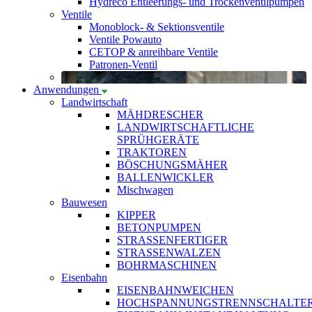
Hydreco Entleerungs- und Trockenventilpumpen
Ventile
Monoblock- & Sektionsventile
Ventile Powauto
CETOP & anreihbare Ventile
Patronen-Ventil
Anwendungen
Landwirtschaft
MÄHDRESCHER
LANDWIRTSCHAFTLICHE
SPRÜHGERÄTE
TRAKTOREN
BÖSCHUNGSMÄHER
BALLENWICKLER
Mischwagen
Bauwesen
KIPPER
BETONPUMPEN
STRASSENFERTIGER
STRASSENWALZEN
BOHRMASCHINEN
Eisenbahn
EISENBAHNWEICHEN
HOCHSPANNUNGSTRENNSCHALTE