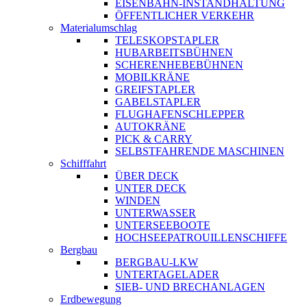
EISENBAHN-INSTANDHALTUNG
ÖFFENTLICHER VERKEHR
Materialumschlag
TELESKOPSTAPLER
HUBARBEITSBÜHNEN
SCHERENHEBEBÜHNEN
MOBILKRÄNE
GREIFSTAPLER
GABELSTAPLER
FLUGHAFENSCHLEPPER
AUTOKRÄNE
PICK & CARRY
SELBSTFAHRENDE MASCHINEN
Schifffahrt
ÜBER DECK
UNTER DECK
WINDEN
UNTERWASSER
UNTERSEEBOOTE
HOCHSEEPATROUILLENSCHIFFE
Bergbau
BERGBAU-LKW
UNTERTAGELADER
SIEB- UND BRECHANLAGEN
Erdbewegung