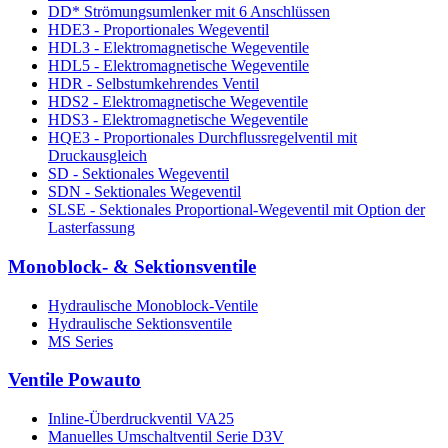
DD* Strömungsumlenker mit 6 Anschlüssen
HDE3 - Proportionales Wegeventil
HDL3 - Elektromagnetische Wegeventile
HDL5 - Elektromagnetische Wegeventile
HDR - Selbstumkehrendes Ventil
HDS2 - Elektromagnetische Wegeventile
HDS3 - Elektromagnetische Wegeventile
HQE3 - Proportionales Durchflussregelventil mit
Druckausgleich
SD - Sektionales Wegeventil
SDN - Sektionales Wegeventil
SLSE - Sektionales Proportional-Wegeventil mit Option der
Lasterfassung
Monoblock- & Sektionsventile
Hydraulische Monoblock-Ventile
Hydraulische Sektionsventile
MS Series
Ventile Powauto
Inline-Überdruckventil VA25
Manuelles Umschaltventil Serie D3V