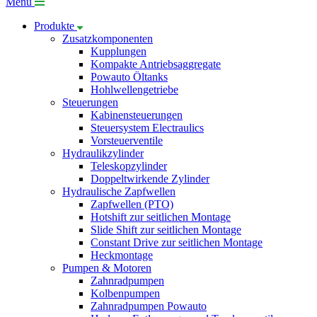
Menü
Produkte
Zusatzkomponenten
Kupplungen
Kompakte Antriebsaggregate
Powauto Öltanks
Hohlwellengetriebe
Steuerungen
Kabinensteuerungen
Steuersystem Electraulics
Vorsteuerventile
Hydraulikzylinder
Teleskopzylinder
Doppeltwirkende Zylinder
Hydraulische Zapfwellen
Zapfwellen (PTO)
Hotshift zur seitlichen Montage
Slide Shift zur seitlichen Montage
Constant Drive zur seitlichen Montage
Heckmontage
Pumpen & Motoren
Zahnradpumpen
Kolbenpumpen
Zahnradpumpen Powauto