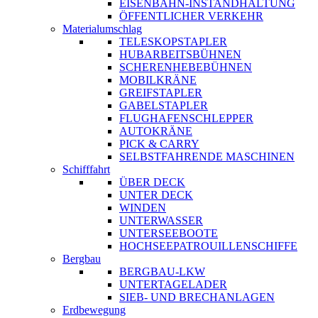
EISENBAHN-INSTANDHALTUNG
ÖFFENTLICHER VERKEHR
Materialumschlag
TELESKOPSTAPLER
HUBARBEITSBÜHNEN
SCHERENHEBEBÜHNEN
MOBILKRÄNE
GREIFSTAPLER
GABELSTAPLER
FLUGHAFENSCHLEPPER
AUTOKRÄNE
PICK & CARRY
SELBSTFAHRENDE MASCHINEN
Schifffahrt
ÜBER DECK
UNTER DECK
WINDEN
UNTERWASSER
UNTERSEEBOOTE
HOCHSEEPATROUILLENSCHIFFE
Bergbau
BERGBAU-LKW
UNTERTAGELADER
SIEB- UND BRECHANLAGEN
Erdbewegung