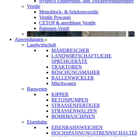
Hydreco Entleerungs- und Trockenventilpumpen
Ventile
Monoblock- & Sektionsventile
Ventile Powauto
CETOP & anreihbare Ventile
Patronen-Ventil
Anwendungen
Landwirtschaft
MÄHDRESCHER
LANDWIRTSCHAFTLICHE
SPRÜHGERÄTE
TRAKTOREN
BÖSCHUNGSMÄHER
BALLENWICKLER
Mischwagen
Bauwesen
KIPPER
BETONPUMPEN
STRASSENFERTIGER
STRASSENWALZEN
BOHRMASCHINEN
Eisenbahn
EISENBAHNWEICHEN
HOCHSPANNUNGSTRENNSCHALTE