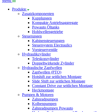
Menü
Produkte
Zusatzkomponenten
Kupplungen
Kompakte Antriebsaggregate
Powauto Öltanks
Hohlwellengetriebe
Steuerungen
Kabinensteuerungen
Steuersystem Electraulics
Vorsteuerventile
Hydraulikzylinder
Teleskopzylinder
Doppeltwirkende Zylinder
Hydraulische Zapfwellen
Zapfwellen (PTO)
Hotshift zur seitlichen Montage
Slide Shift zur seitlichen Montage
Constant Drive zur seitlichen Montage
Heckmontage
Pumpen & Motoren
Zahnradpumpen
Kolbenpumpen
Zahnradpumpen Powauto