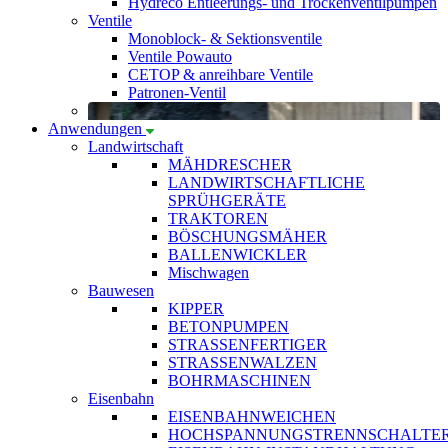
Hydreco Entleerungs- und Trockenventilpumpen
Ventile
Monoblock- & Sektionsventile
Ventile Powauto
CETOP & anreihbare Ventile
Patronen-Ventil
Anwendungen
Landwirtschaft
MÄHDRESCHER
LANDWIRTSCHAFTLICHE
SPRÜHGERÄTE
TRAKTOREN
BÖSCHUNGSMÄHER
BALLENWICKLER
Mischwagen
Bauwesen
KIPPER
BETONPUMPEN
STRASSENFERTIGER
STRASSENWALZEN
BOHRMASCHINEN
Eisenbahn
EISENBAHNWEICHEN
HOCHSPANNUNGSTRENNSCHALTE