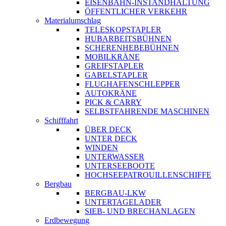
EISENBAHN-INSTANDHALTUNG
ÖFFENTLICHER VERKEHR
Materialumschlag
TELESKOPSTAPLER
HUBARBEITSBÜHNEN
SCHERENHEBEBÜHNEN
MOBILKRÄNE
GREIFSTAPLER
GABELSTAPLER
FLUGHAFENSCHLEPPER
AUTOKRÄNE
PICK & CARRY
SELBSTFAHRENDE MASCHINEN
Schifffahrt
ÜBER DECK
UNTER DECK
WINDEN
UNTERWASSER
UNTERSEEBOOTE
HOCHSEEPATROUILLENSCHIFFE
Bergbau
BERGBAU-LKW
UNTERTAGELADER
SIEB- UND BRECHANLAGEN
Erdbewegung