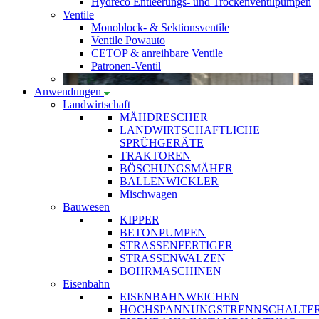
Hydreco Entleerungs- und Trockenventilpumpen
Ventile
Monoblock- & Sektionsventile
Ventile Powauto
CETOP & anreihbare Ventile
Patronen-Ventil
Anwendungen
Landwirtschaft
MÄHDRESCHER
LANDWIRTSCHAFTLICHE
SPRÜHGERÄTE
TRAKTOREN
BÖSCHUNGSMÄHER
BALLENWICKLER
Mischwagen
Bauwesen
KIPPER
BETONPUMPEN
STRASSENFERTIGER
STRASSENWALZEN
BOHRMASCHINEN
Eisenbahn
EISENBAHNWEICHEN
HOCHSPANNUNGSTRENNSCHALTE