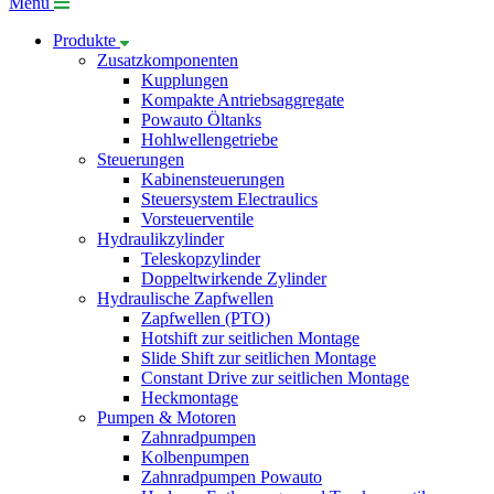
Menü
Produkte
Zusatzkomponenten
Kupplungen
Kompakte Antriebsaggregate
Powauto Öltanks
Hohlwellengetriebe
Steuerungen
Kabinensteuerungen
Steuersystem Electraulics
Vorsteuerventile
Hydraulikzylinder
Teleskopzylinder
Doppeltwirkende Zylinder
Hydraulische Zapfwellen
Zapfwellen (PTO)
Hotshift zur seitlichen Montage
Slide Shift zur seitlichen Montage
Constant Drive zur seitlichen Montage
Heckmontage
Pumpen & Motoren
Zahnradpumpen
Kolbenpumpen
Zahnradpumpen Powauto