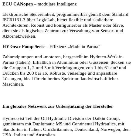
ECU CANopen
– modulare Intelligenz
Elektronische Steuereinheit, programmierbar gemäß dem Standard
IEC61131-3 über LogicLab, bietet flexible und skalierbare
Architekturen. Robust und konfigurierbar als Master oder Slave,
dient sie als logisches Zentrum zur Verwaltung von Sensor- und
Aktornetzwerken.
HY Gear Pump Serie
– Effizienz „Made in Parma“
Zahnradpumpen und -motoren, hergestellt im Hydreco-Werk in
Parma (Italien). Erhältlich in Aluminium oder Gusseisen, decken sie
die Gruppen 1, 2 und 3 mit Verdrängungen von 1 bis 61 cm³ und
Drücken bis 260 bar ab. Robuste, vielseitige und anpassbare
Lösungen, ideal für ein breites Spektrum landwirtschaftlicher
Maschinen.
Ein globales Netzwerk zur Unterstützung der Hersteller
Hydreco ist Teil der Oil Hydraulic Division der Daikin Group,
gemeinsam mit Duplomatic MS und Continental Hydraulics, mit
Standorten in Italien, Großbritannien, Deutschland, Norwegen, den
USA, Indien und Australien.