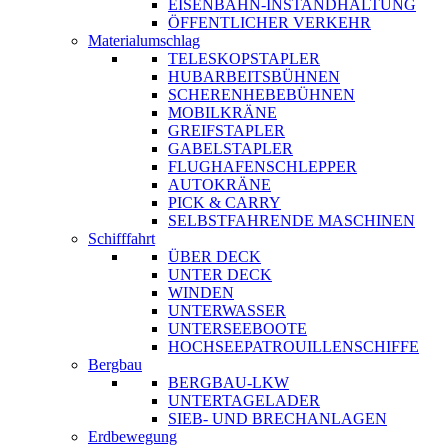
EISENBAHN-INSTANDHALTUNG
ÖFFENTLICHER VERKEHR
Materialumschlag
TELESKOPSTAPLER
HUBARBEITSBÜHNEN
SCHERENHEBEBÜHNEN
MOBILKRÄNE
GREIFSTAPLER
GABELSTAPLER
FLUGHAFENSCHLEPPER
AUTOKRÄNE
PICK & CARRY
SELBSTFAHRENDE MASCHINEN
Schifffahrt
ÜBER DECK
UNTER DECK
WINDEN
UNTERWASSER
UNTERSEEBOOTE
HOCHSEEPATROUILLENSCHIFFE
Bergbau
BERGBAU-LKW
UNTERTAGELADER
SIEB- UND BRECHANLAGEN
Erdbewegung