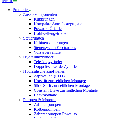
Menü
Produkte
Zusatzkomponenten
Kupplungen
Kompakte Antriebsaggregate
Powauto Öltanks
Hohlwellengetriebe
Steuerungen
Kabinensteuerungen
Steuersystem Electraulics
Vorsteuerventile
Hydraulikzylinder
Teleskopzylinder
Doppeltwirkende Zylinder
Hydraulische Zapfwellen
Zapfwellen (PTO)
Hotshift zur seitlichen Montage
Slide Shift zur seitlichen Montage
Constant Drive zur seitlichen Montage
Heckmontage
Pumpen & Motoren
Zahnradpumpen
Kolbenpumpen
Zahnradpumpen Powauto