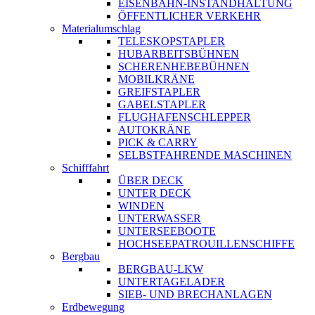
EISENBAHN-INSTANDHALTUNG
ÖFFENTLICHER VERKEHR
Materialumschlag
TELESKOPSTAPLER
HUBARBEITSBÜHNEN
SCHERENHEBEBÜHNEN
MOBILKRÄNE
GREIFSTAPLER
GABELSTAPLER
FLUGHAFENSCHLEPPER
AUTOKRÄNE
PICK & CARRY
SELBSTFAHRENDE MASCHINEN
Schifffahrt
ÜBER DECK
UNTER DECK
WINDEN
UNTERWASSER
UNTERSEEBOOTE
HOCHSEEPATROUILLENSCHIFFE
Bergbau
BERGBAU-LKW
UNTERTAGELADER
SIEB- UND BRECHANLAGEN
Erdbewegung