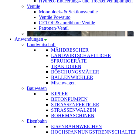
Hydreco Entleerungs- und Trockenventilpumpen
Ventile
Monoblock- & Sektionsventile
Ventile Powauto
CETOP & anreihbare Ventile
Patronen-Ventil
Anwendungen
Landwirtschaft
MÄHDRESCHER
LANDWIRTSCHAFTLICHE
SPRÜHGERÄTE
TRAKTOREN
BÖSCHUNGSMÄHER
BALLENWICKLER
Mischwagen
Bauwesen
KIPPER
BETONPUMPEN
STRASSENFERTIGER
STRASSENWALZEN
BOHRMASCHINEN
Eisenbahn
EISENBAHNWEICHEN
HOCHSPANNUNGSTRENNSCHALTE