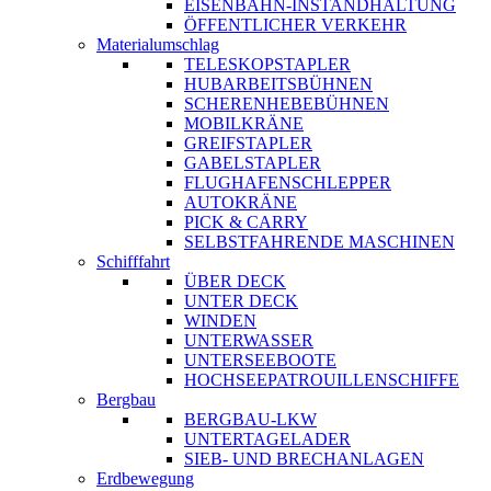
EISENBAHN-INSTANDHALTUNG
ÖFFENTLICHER VERKEHR
Materialumschlag
TELESKOPSTAPLER
HUBARBEITSBÜHNEN
SCHERENHEBEBÜHNEN
MOBILKRÄNE
GREIFSTAPLER
GABELSTAPLER
FLUGHAFENSCHLEPPER
AUTOKRÄNE
PICK & CARRY
SELBSTFAHRENDE MASCHINEN
Schifffahrt
ÜBER DECK
UNTER DECK
WINDEN
UNTERWASSER
UNTERSEEBOOTE
HOCHSEEPATROUILLENSCHIFFE
Bergbau
BERGBAU-LKW
UNTERTAGELADER
SIEB- UND BRECHANLAGEN
Erdbewegung