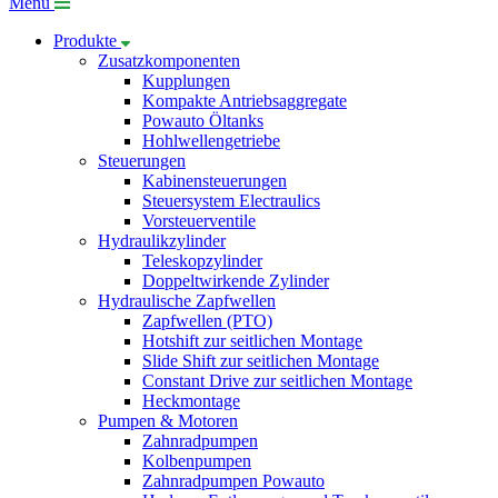
Menü
Produkte
Zusatzkomponenten
Kupplungen
Kompakte Antriebsaggregate
Powauto Öltanks
Hohlwellengetriebe
Steuerungen
Kabinensteuerungen
Steuersystem Electraulics
Vorsteuerventile
Hydraulikzylinder
Teleskopzylinder
Doppeltwirkende Zylinder
Hydraulische Zapfwellen
Zapfwellen (PTO)
Hotshift zur seitlichen Montage
Slide Shift zur seitlichen Montage
Constant Drive zur seitlichen Montage
Heckmontage
Pumpen & Motoren
Zahnradpumpen
Kolbenpumpen
Zahnradpumpen Powauto