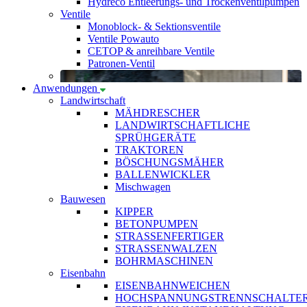
Hydreco Entleerungs- und Trockenventilpumpen
Ventile
Monoblock- & Sektionsventile
Ventile Powauto
CETOP & anreihbare Ventile
Patronen-Ventil
Anwendungen
Landwirtschaft
MÄHDRESCHER
LANDWIRTSCHAFTLICHE
SPRÜHGERÄTE
TRAKTOREN
BÖSCHUNGSMÄHER
BALLENWICKLER
Mischwagen
Bauwesen
KIPPER
BETONPUMPEN
STRASSENFERTIGER
STRASSENWALZEN
BOHRMASCHINEN
Eisenbahn
EISENBAHNWEICHEN
HOCHSPANNUNGSTRENNSCHALTE