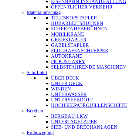
EISENBAHN-INSTANDHALTUNG
ÖFFENTLICHER VERKEHR
Materialumschlag
TELESKOPSTAPLER
HUBARBEITSBÜHNEN
SCHERENHEBEBÜHNEN
MOBILKRÄNE
GREIFSTAPLER
GABELSTAPLER
FLUGHAFENSCHLEPPER
AUTOKRÄNE
PICK & CARRY
SELBSTFAHRENDE MASCHINEN
Schifffahrt
ÜBER DECK
UNTER DECK
WINDEN
UNTERWASSER
UNTERSEEBOOTE
HOCHSEEPATROUILLENSCHIFFE
Bergbau
BERGBAU-LKW
UNTERTAGELADER
SIEB- UND BRECHANLAGEN
Erdbewegung