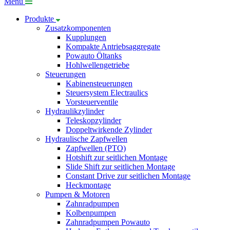
Menü
Produkte
Zusatzkomponenten
Kupplungen
Kompakte Antriebsaggregate
Powauto Öltanks
Hohlwellengetriebe
Steuerungen
Kabinensteuerungen
Steuersystem Electraulics
Vorsteuerventile
Hydraulikzylinder
Teleskopzylinder
Doppeltwirkende Zylinder
Hydraulische Zapfwellen
Zapfwellen (PTO)
Hotshift zur seitlichen Montage
Slide Shift zur seitlichen Montage
Constant Drive zur seitlichen Montage
Heckmontage
Pumpen & Motoren
Zahnradpumpen
Kolbenpumpen
Zahnradpumpen Powauto