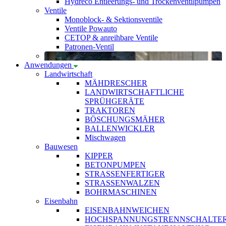
Hydreco Entleerungs- und Trockenventilpumpen
Ventile
Monoblock- & Sektionsventile
Ventile Powauto
CETOP & anreihbare Ventile
Patronen-Ventil
Anwendungen
Landwirtschaft
MÄHDRESCHER
LANDWIRTSCHAFTLICHE
SPRÜHGERÄTE
TRAKTOREN
BÖSCHUNGSMÄHER
BALLENWICKLER
Mischwagen
Bauwesen
KIPPER
BETONPUMPEN
STRASSENFERTIGER
STRASSENWALZEN
BOHRMASCHINEN
Eisenbahn
EISENBAHNWEICHEN
HOCHSPANNUNGSTRENNSCHALTE