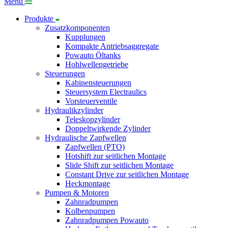
Menü
Produkte
Zusatzkomponenten
Kupplungen
Kompakte Antriebsaggregate
Powauto Öltanks
Hohlwellengetriebe
Steuerungen
Kabinensteuerungen
Steuersystem Electraulics
Vorsteuerventile
Hydraulikzylinder
Teleskopzylinder
Doppeltwirkende Zylinder
Hydraulische Zapfwellen
Zapfwellen (PTO)
Hotshift zur seitlichen Montage
Slide Shift zur seitlichen Montage
Constant Drive zur seitlichen Montage
Heckmontage
Pumpen & Motoren
Zahnradpumpen
Kolbenpumpen
Zahnradpumpen Powauto