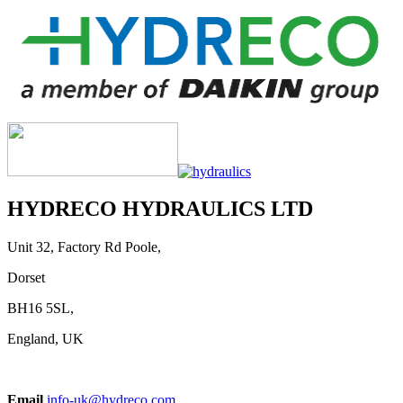
HYDRECO HYDRAULICS LTD
Unit 32, Factory Rd Poole,
Dorset
BH16 5SL,
England, UK
Email
info-uk@hydreco.com