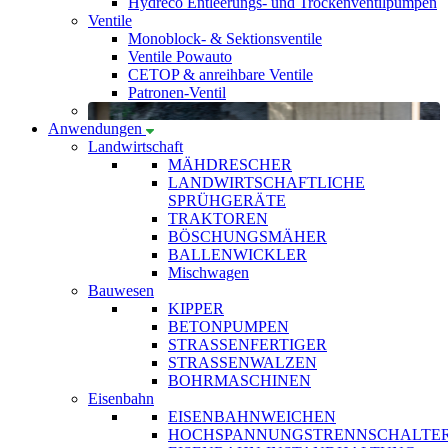
Hydreco Entleerungs- und Trockenventilpumpen
Ventile
Monoblock- & Sektionsventile
Ventile Powauto
CETOP & anreihbare Ventile
Patronen-Ventil
Anwendungen
Landwirtschaft
MÄHDRESCHER
LANDWIRTSCHAFTLICHE
SPRÜHGERÄTE
TRAKTOREN
BÖSCHUNGSMÄHER
BALLENWICKLER
Mischwagen
Bauwesen
KIPPER
BETONPUMPEN
STRASSENFERTIGER
STRASSENWALZEN
BOHRMASCHINEN
Eisenbahn
EISENBAHNWEICHEN
HOCHSPANNUNGSTRENNSCHALTE