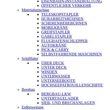
EISENBAHN-INSTANDHALTUNG
ÖFFENTLICHER VERKEHR
Materialumschlag
TELESKOPSTAPLER
HUBARBEITSBÜHNEN
SCHERENHEBEBÜHNEN
MOBILKRÄNE
GREIFSTAPLER
GABELSTAPLER
FLUGHAFENSCHLEPPER
AUTOKRÄNE
PICK & CARRY
SELBSTFAHRENDE MASCHINEN
Schifffahrt
ÜBER DECK
UNTER DECK
WINDEN
UNTERWASSER
UNTERSEEBOOTE
HOCHSEEPATROUILLENSCHIFFE
Bergbau
BERGBAU-LKW
UNTERTAGELADER
SIEB- UND BRECHANLAGEN
Erdbewegung