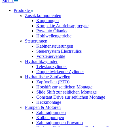
Menü
Produkte
Zusatzkomponenten
Kupplungen
Kompakte Antriebsaggregate
Powauto Öltanks
Hohlwellengetriebe
Steuerungen
Kabinensteuerungen
Steuersystem Electraulics
Vorsteuerventile
Hydraulikzylinder
Teleskopzylinder
Doppeltwirkende Zylinder
Hydraulische Zapfwellen
Zapfwellen (PTO)
Hotshift zur seitlichen Montage
Slide Shift zur seitlichen Montage
Constant Drive zur seitlichen Montage
Heckmontage
Pumpen & Motoren
Zahnradpumpen
Kolbenpumpen
Zahnradpumpen Powauto