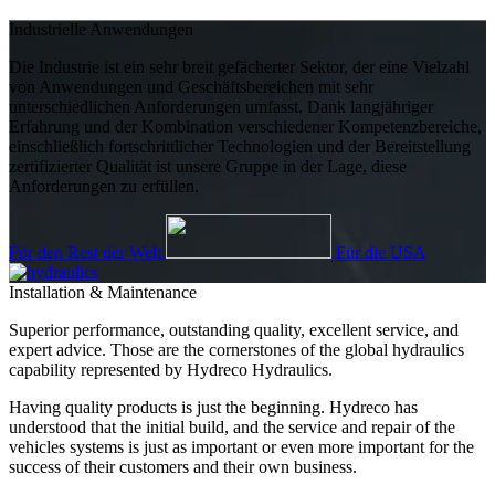
Industrielle Anwendungen
Die Industrie ist ein sehr breit gefächerter Sektor, der eine Vielzahl
von Anwendungen und Geschäftsbereichen mit sehr
unterschiedlichen Anforderungen umfasst. Dank langjähriger
Erfahrung und der Kombination verschiedener Kompetenzbereiche,
einschließlich fortschrittlicher Technologien und der Bereitstellung
zertifizierter Qualität ist unsere Gruppe in der Lage, diese
Anforderungen zu erfüllen.
Für den Rest der Welt
Für die USA
Installation & Maintenance
Superior performance, outstanding quality, excellent service, and
expert advice. Those are the cornerstones of the global hydraulics
capability represented by Hydreco Hydraulics.
Having quality products is just the beginning. Hydreco has
understood that the initial build, and the service and repair of the
vehicles systems is just as important or even more important for the
success of their customers and their own business.