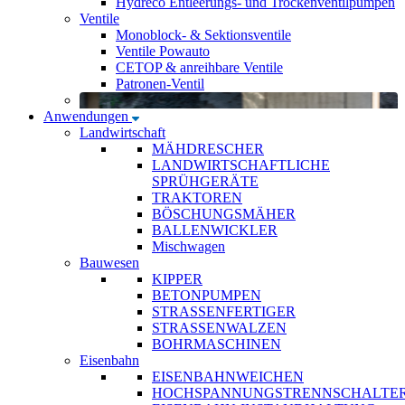
Hydreco Entleerungs- und Trockenventilpumpen
Ventile
Monoblock- & Sektionsventile
Ventile Powauto
CETOP & anreihbare Ventile
Patronen-Ventil
Anwendungen
Landwirtschaft
MÄHDRESCHER
LANDWIRTSCHAFTLICHE
SPRÜHGERÄTE
TRAKTOREN
BÖSCHUNGSMÄHER
BALLENWICKLER
Mischwagen
Bauwesen
KIPPER
BETONPUMPEN
STRASSENFERTIGER
STRASSENWALZEN
BOHRMASCHINEN
Eisenbahn
EISENBAHNWEICHEN
HOCHSPANNUNGSTRENNSCHALTE