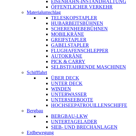
EISENBAHN-INSTANDHALTUNG
ÖFFENTLICHER VERKEHR
Materialumschlag
TELESKOPSTAPLER
HUBARBEITSBÜHNEN
SCHERENHEBEBÜHNEN
MOBILKRÄNE
GREIFSTAPLER
GABELSTAPLER
FLUGHAFENSCHLEPPER
AUTOKRÄNE
PICK & CARRY
SELBSTFAHRENDE MASCHINEN
Schifffahrt
ÜBER DECK
UNTER DECK
WINDEN
UNTERWASSER
UNTERSEEBOOTE
HOCHSEEPATROUILLENSCHIFFE
Bergbau
BERGBAU-LKW
UNTERTAGELADER
SIEB- UND BRECHANLAGEN
Erdbewegung