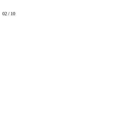
02
/
10
Alles Gute zum Geburtstag, Duplomatic!
Erfahre mehr